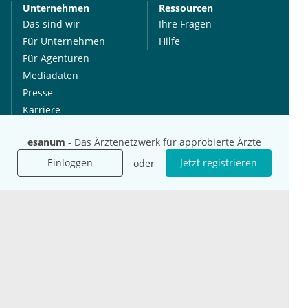
Unternehmen
Ressourcen
Das sind wir
Ihre Fragen
Für Unternehmen
Hilfe
Für Agenturen
Mediadaten
Presse
Karriere
Jobs
esanum
- Das Ärztenetzwerk für approbierte Ärzte
Einloggen
Jetzt registrieren
oder
International
Social Media
esanum.it
Youtube
esanum.com
Twitter
esanum.fr
LinkedIn
Facebook
Podcasts
Instagram
Kontakt
Datenschutz
AGB
Impressum
Cookie-Einstellung