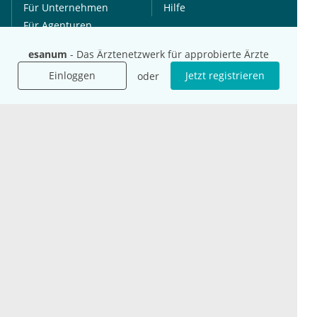
Für Unternehmen
Hilfe
Für Agenturen
Mediadaten
esanum
- Das Ärztenetzwerk für approbierte Ärzte
Presse
Einloggen
Jetzt registrieren
oder
Karriere
Jobs
International
Social Media
esanum.it
Youtube
esanum.com
Twitter
esanum.fr
LinkedIn
Facebook
Podcasts
Instagram
Kontakt
Datenschutz
AGB
Impressum
Cookie-Einstellung