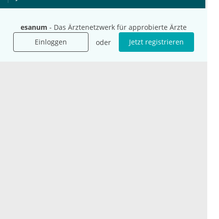
International
Social Media
esanum
- Das Ärztenetzwerk für approbierte Ärzte
esanum.it
Youtube
Einloggen
Jetzt registrieren
oder
esanum.com
Twitter
esanum.fr
LinkedIn
Facebook
Podcasts
Instagram
Kontakt
Datenschutz
AGB
Impressum
Cookie-Einstellung
© 2026 esanum GmbH