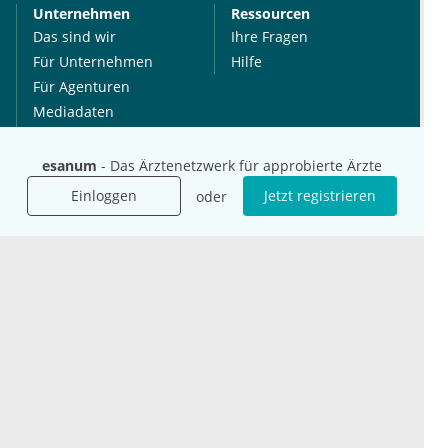
Unternehmen
Ressourcen
Das sind wir
Ihre Fragen
Für Unternehmen
Hilfe
Für Agenturen
Mediadaten
Presse
Karriere
esanum
- Das Ärztenetzwerk für approbierte Ärzte
Jobs
Einloggen
Jetzt registrieren
oder
International
Social Media
esanum.it
Youtube
esanum.com
Twitter
esanum.fr
LinkedIn
Facebook
Podcasts
Instagram
Kontakt
Datenschutz
AGB
Impressum
Cookie-Einstellung