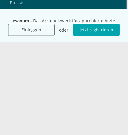
Presse
Karriere
Jobs
esanum
- Das Ärztenetzwerk für approbierte Ärzte
Einloggen
Jetzt registrieren
oder
International
Social Media
esanum.it
Youtube
esanum.com
Twitter
esanum.fr
LinkedIn
Facebook
Podcasts
Instagram
Kontakt
Datenschutz
AGB
Impressum
Cookie-Einstellung
© 2026 esanum GmbH