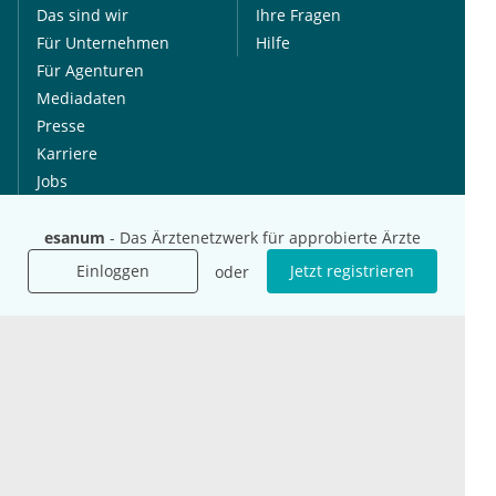
Das sind wir
Ihre Fragen
Für Unternehmen
Hilfe
Für Agenturen
Mediadaten
Presse
Karriere
Jobs
esanum
- Das Ärztenetzwerk für approbierte Ärzte
International
Social Media
esanum.it
Youtube
Einloggen
Jetzt registrieren
oder
esanum.com
Twitter
esanum.fr
LinkedIn
Facebook
Podcasts
Instagram
Kontakt
Datenschutz
AGB
Impressum
Cookie-Einstellung