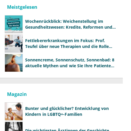
Meistgelesen
Wochenrückblick: Weichenstellung im
Gesundheitswesen: Kredite, Reformen und
neue Modelle
Fettlebererkrankungen im Fokus: Prof.
Teufel über neue Therapien und die Rolle
der Fachärzte
Sonnencreme, Sonnenschutz, Sonnenbad: 8
aktuelle Mythen und wie Sie Ihre Patienten
richtig aufklären können
Magazin
Bunter und glücklicher? Entwicklung von
Kindern in LGBTQ+-Familien
Die wichtigsten Ärztinnen der Geschichte