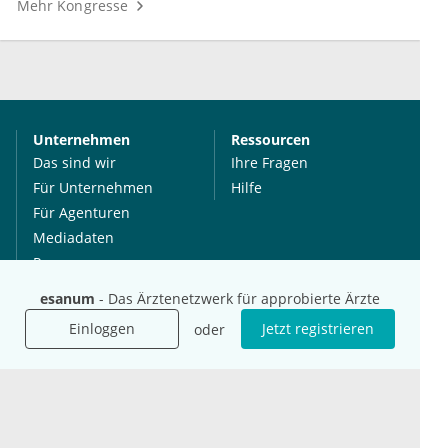
Mehr Kongresse
Unternehmen
Ressourcen
Das sind wir
Ihre Fragen
Für Unternehmen
Hilfe
Für Agenturen
Mediadaten
Presse
Karriere
esanum
- Das Ärztenetzwerk für approbierte Ärzte
Jobs
Einloggen
Jetzt registrieren
oder
International
Social Media
esanum.it
Youtube
esanum.com
Twitter
esanum.fr
LinkedIn