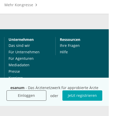
Mehr Kongresse
Unternehmen
Ressourcen
Das sind wir
Ihre Fragen
Für Unternehmen
Hilfe
Für Agenturen
Mediadaten
Presse
Karriere
Jobs
esanum
- Das Ärztenetzwerk für approbierte Ärzte
Einloggen
Jetzt registrieren
oder
International
Social Media
esanum.it
Youtube
esanum.com
Twitter