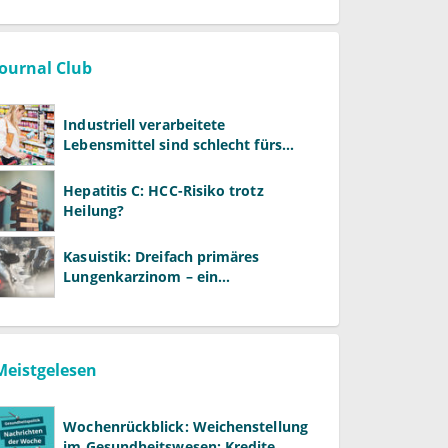
Journal Club
Industriell verarbeitete
Lebensmittel sind schlecht fürs
Gehirn
Hepatitis C: HCC-Risiko trotz
Heilung?
Kasuistik: Dreifach primäres
Lungenkarzinom – ein
ungewöhnlicher Fall
Meistgelesen
Wochenrückblick: Weichenstellung
im Gesundheitswesen: Kredite,