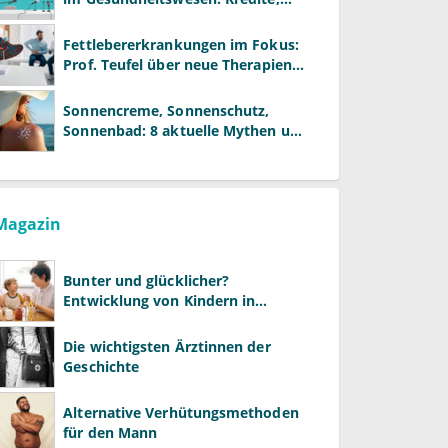
Reformen und neue Modelle
Fettlebererkrankungen im Fokus:
Prof. Teufel über neue Therapien
und die Rolle der Fachärzte
Sonnencreme, Sonnenschutz,
Sonnenbad: 8 aktuelle Mythen und
wie Sie Ihre Patienten richtig
aufklären können
Magazin
Bunter und glücklicher?
Entwicklung von Kindern in
LGBTQ+-Familien
Die wichtigsten Ärztinnen der
Geschichte
Alternative Verhütungsmethoden
für den Mann