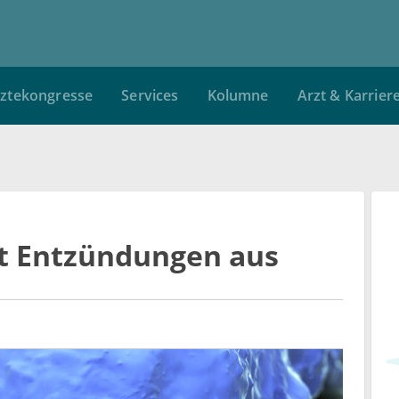
ztekongresse
Services
Kolumne
Arzt & Karrier
st Entzündungen aus