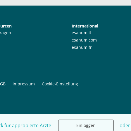
ourcen
International
Fragen
esanum.it
esanum.com
esanum.fr
GB
Impressum
Cookie-Einstellung
k für approbierte Ärzte
oder
Einloggen