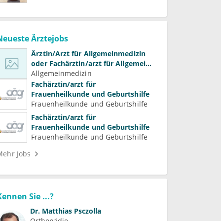
Neueste Ärztejobs
Ärztin/Arzt für Allgemeinmedizin
oder Fachärztin/arzt für Allgemein-
und Familienmedizin für
Allgemeinmedizin
Psychiatrie und
Fachärztin/arzt für
Psychotherapeutische Medizin
Frauenheilkunde und Geburtshilfe
Frauenheilkunde und Geburtshilfe
Fachärztin/arzt für
Frauenheilkunde und Geburtshilfe
Frauenheilkunde und Geburtshilfe
Mehr Jobs
Kennen Sie ...?
Dr.
Matthias Psczolla
Orthopädie