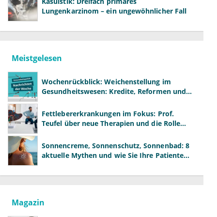
Kasuistik: Dreifach primäres
Lungenkarzinom – ein ungewöhnlicher Fall
Meistgelesen
Wochenrückblick: Weichenstellung im
Gesundheitswesen: Kredite, Reformen und
neue Modelle
Fettlebererkrankungen im Fokus: Prof.
Teufel über neue Therapien und die Rolle
der Fachärzte
Sonnencreme, Sonnenschutz, Sonnenbad: 8
aktuelle Mythen und wie Sie Ihre Patienten
richtig aufklären können
Magazin