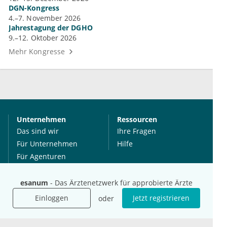
DGN-Kongress
4.–7. November 2026
Jahrestagung der DGHO
9.–12. Oktober 2026
Mehr Kongresse
Unternehmen
Ressourcen
Das sind wir
Ihre Fragen
Für Unternehmen
Hilfe
Für Agenturen
Mediadaten
Presse
esanum
- Das Ärztenetzwerk für approbierte Ärzte
Karriere
Einloggen
Jetzt registrieren
oder
Jobs