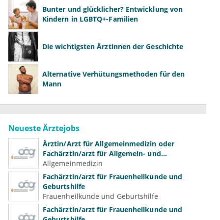
Bunter und glücklicher? Entwicklung von
Kindern in LGBTQ+-Familien
Die wichtigsten Ärztinnen der Geschichte
Alternative Verhütungsmethoden für den
Mann
Neueste Ärztejobs
Ärztin/Arzt für Allgemeinmedizin oder
Fachärztin/arzt für Allgemein- und
Familienmedizin für Psychiatrie und
Allgemeinmedizin
Psychotherapeutische Medizin
Fachärztin/arzt für Frauenheilkunde und
Geburtshilfe
Frauenheilkunde und Geburtshilfe
Fachärztin/arzt für Frauenheilkunde und
Geburtshilfe