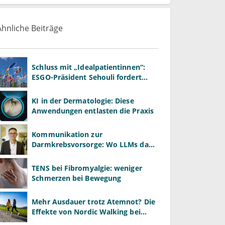
Ähnliche Beiträge
Schluss mit „Idealpatientinnen“:
ESGO-Präsident Sehouli fordert
realistischere Studien
KI in der Dermatologie: Diese
Anwendungen entlasten die Praxis
Kommunikation zur
Darmkrebsvorsorge: Wo LLMs das
Arztgespräch ergänzen und wo
nicht
TENS bei Fibromyalgie: weniger
Schmerzen bei Bewegung
Mehr Ausdauer trotz Atemnot? Die
Effekte von Nordic Walking bei
Asthma und COPD