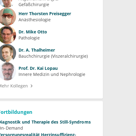
Gefäßchirurgie
Herr
Thorsten Preisegger
Anästhesiologie
Dr.
Mike Otto
Pathologie
Dr.
A. Thalheimer
Bauchchirurgie (Viszeralchirurgie)
Prof. Dr.
Kai Lopau
Innere Medizin und Nephrologie
Mehr Kollegen
Fortbildungen
Diagnostik und Therapie des Still-Syndroms
On-Demand
Versorgungsrealität Herzinsuffizienz-