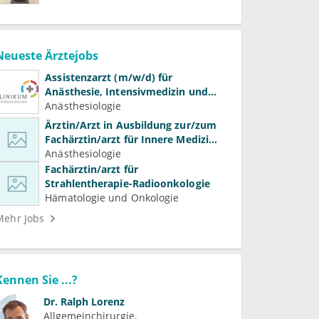
Neueste Ärztejobs
Assistenzarzt (m/w/d) für
Anästhesie, Intensivmedizin und
Schmerztherapie
Anästhesiologie
Ärztin/Arzt in Ausbildung zur/zum
Fachärztin/arzt für Innere Medizin
(Kardiologie, Nephrologie,
Anästhesiologie
Intensivmedizin)
Fachärztin/arzt für
Strahlentherapie-Radioonkologie
Hämatologie und Onkologie
Mehr Jobs
Kennen Sie ...?
Dr.
Ralph Lorenz
Allgemeinchirurgie