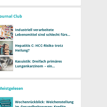
Journal Club
Industriell verarbeitete
Lebensmittel sind schlecht fürs
Gehirn
Hepatitis C: HCC-Risiko trotz
Heilung?
Kasuistik: Dreifach primäres
Lungenkarzinom – ein
ungewöhnlicher Fall
Meistgelesen
Wochenrückblick: Weichenstellung
im Gesundheitswesen: Kredite,