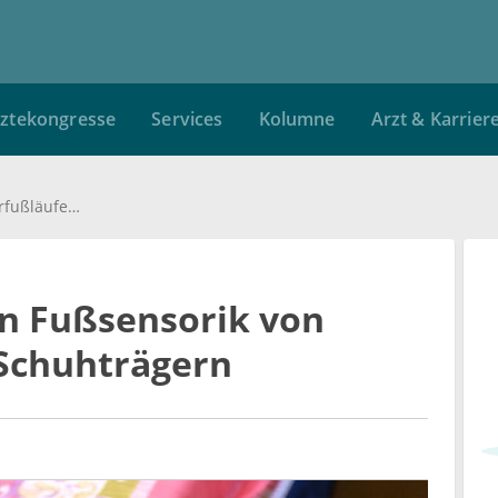
ztekongresse
Services
Kolumne
Arzt & Karrier
Forscher vergleichen Fußsensorik von Barfußläufern und Schuhträgern
en Fußsensorik von
Schuhträgern