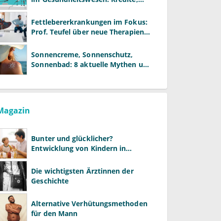
Reformen und neue Modelle
Fettlebererkrankungen im Fokus:
Prof. Teufel über neue Therapien
und die Rolle der Fachärzte
Sonnencreme, Sonnenschutz,
Sonnenbad: 8 aktuelle Mythen und
wie Sie Ihre Patienten richtig
aufklären können
Magazin
Bunter und glücklicher?
Entwicklung von Kindern in
LGBTQ+-Familien
Die wichtigsten Ärztinnen der
Geschichte
Alternative Verhütungsmethoden
für den Mann