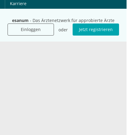
Karriere
Jobs
esanum
- Das Ärztenetzwerk für approbierte Ärzte
International
Social Media
Einloggen
Jetzt registrieren
oder
esanum.it
Youtube
esanum.com
Twitter
esanum.fr
LinkedIn
Facebook
Podcasts
Instagram
Kontakt
Datenschutz
AGB
Impressum
Cookie-Einstellung
© 2026 esanum GmbH