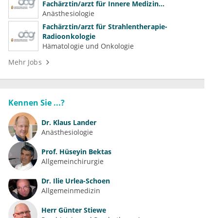
Fachärztin/arzt für Innere Medizin
(Kardiologie, Nephrologie, Intensivmedizin)
Anästhesiologie
Fachärztin/arzt für Strahlentherapie-
Radioonkologie
Hämatologie und Onkologie
Mehr Jobs
Kennen Sie ...?
Dr.
Klaus Lander
Anästhesiologie
Prof.
Hüseyin Bektas
Allgemeinchirurgie
Dr.
Ilie Urlea-Schoen
Allgemeinmedizin
Herr
Günter Stiewe