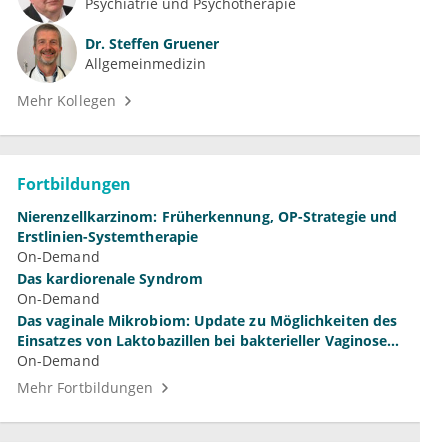
Psychiatrie und Psychotherapie
Dr.
Steffen Gruener
Allgemeinmedizin
Mehr Kollegen
Fortbildungen
Nierenzellkarzinom: Früherkennung, OP-Strategie und
Erstlinien-Systemtherapie
On-Demand
Das kardiorenale Syndrom
On-Demand
Das vaginale Mikrobiom: Update zu Möglichkeiten des
Einsatzes von Laktobazillen bei bakterieller Vaginose
und Vulvovaginalkandidose
On-Demand
Mehr Fortbildungen