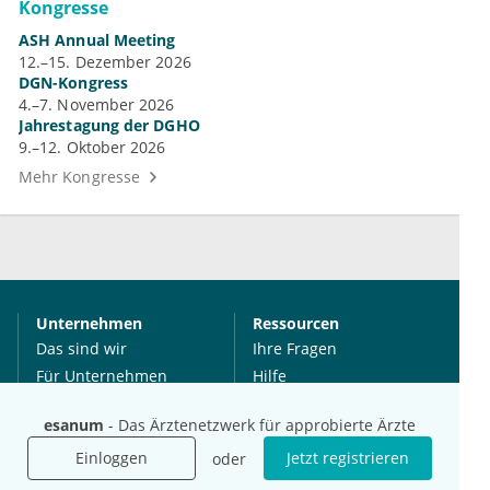
Kongresse
ASH Annual Meeting
12.–15. Dezember 2026
DGN-Kongress
4.–7. November 2026
Jahrestagung der DGHO
9.–12. Oktober 2026
Mehr Kongresse
Unternehmen
Ressourcen
Das sind wir
Ihre Fragen
Für Unternehmen
Hilfe
Für Agenturen
esanum
- Das Ärztenetzwerk für approbierte Ärzte
Mediadaten
Einloggen
Jetzt registrieren
Presse
oder
Karriere