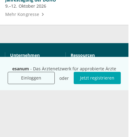
9.–12. Oktober 2026
Mehr Kongresse
Unternehmen
Ressourcen
Das sind wir
Ihre Fragen
esanum
- Das Ärztenetzwerk für approbierte Ärzte
Für Unternehmen
Hilfe
Für Agenturen
Einloggen
Jetzt registrieren
oder
Mediadaten
Presse
Karriere
Jobs
International
Social Media
esanum.it
Youtube