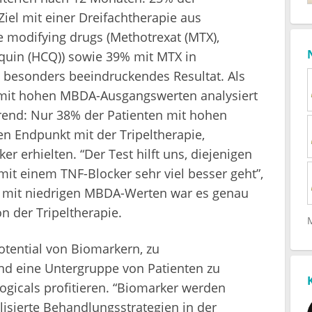
iel mit einer Dreifachtherapie aus
 modifying drugs (Methotrexat (MTX),
oquin (HCQ)) sowie 39% mit MTX in
 besonders beeindruckendes Resultat. Als
n mit hohen MBDA-Ausgangswerten analysiert
rend: Nur 38% der Patienten mit hohen
 Endpunkt mit der Tripeltherapie,
r erhielten. “Der Test hilft uns, diejenigen
 mit einem TNF-Blocker sehr viel besser geht”,
n mit niedrigen MBDA-Werten war es genau
n der Tripeltherapie.
otential von Biomarkern, zu
nd eine Untergruppe von Patienten zu
logicals profitieren. “Biomarker werden
isierte Behandlungsstrategien in der