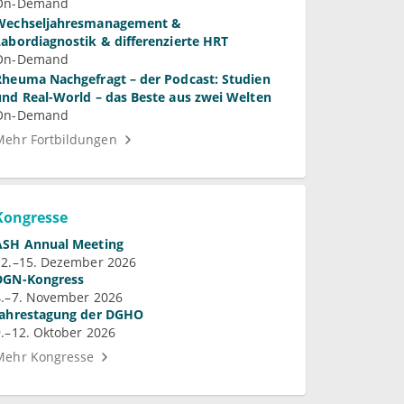
On-Demand
Wechseljahresmanagement &
Labordiagnostik & differenzierte HRT
On-Demand
Rheuma Nachgefragt – der Podcast: Studien
und Real-World – das Beste aus zwei Welten
On-Demand
Mehr Fortbildungen
Kongresse
ASH Annual Meeting
12.–15. Dezember 2026
DGN-Kongress
4.–7. November 2026
Jahrestagung der DGHO
9.–12. Oktober 2026
Mehr Kongresse