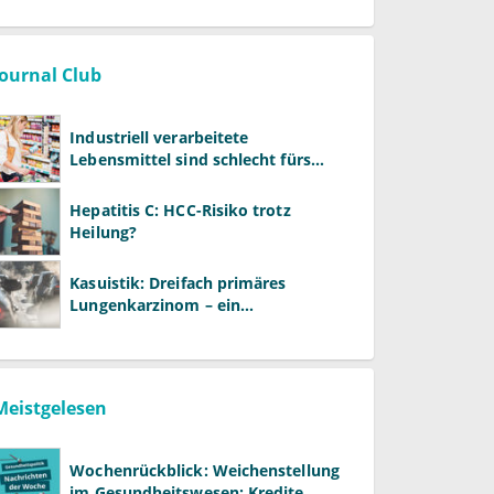
Journal Club
Industriell verarbeitete
Lebensmittel sind schlecht fürs
Gehirn
Hepatitis C: HCC-Risiko trotz
Heilung?
Kasuistik: Dreifach primäres
Lungenkarzinom – ein
ungewöhnlicher Fall
Meistgelesen
Wochenrückblick: Weichenstellung
im Gesundheitswesen: Kredite,