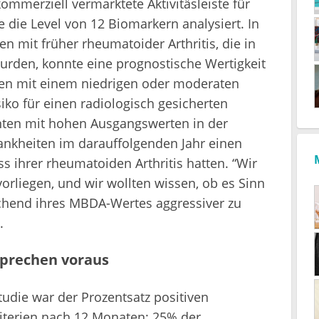
kommerziell vermarktete Aktivitäsleiste für
 die Level von 12 Biomarkern analysiert. In
n mit früher rheumatoider Arthritis, die in
rden, konnte eine prognostische Wertigkeit
ten mit einem niedrigen oder moderaten
ko für einen radiologisch gesicherten
nten mit hohen Ausgangswerten in der
rankheiten im darauffolgenden Jahr einen
 ihrer rheumatoiden Arthritis hatten. “Wir
orliegen, und wir wollten wissen, ob es Sinn
chend ihres MBDA-Wertes aggressiver zu
.
prechen voraus
die war der Prozentsatz positiven
terien nach 12 Monaten: 25% der