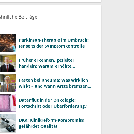
Ähnliche Beiträge
Parkinson-Therapie im Umbruch:
Jenseits der Symptomkontrolle
Früher erkennen, gezielter
handeln: Warum erhöhte
Leberwerte heute mehr verlangen
als ALT und AST
Fasten bei Rheuma: Was wirklich
wirkt – und wann Ärzte bremsen
müssen
Datenflut in der Onkologie:
Fortschritt oder Überforderung?
DKK: Klinikreform-Kompromiss
gefährdet Qualität