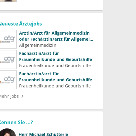
Neueste Ärztejobs
Ärztin/Arzt für Allgemeinmedizin
oder Fachärztin/arzt für Allgemein-
und Familienmedizin für
Allgemeinmedizin
Psychiatrie und
Fachärztin/arzt für
Psychotherapeutische Medizin
Frauenheilkunde und Geburtshilfe
Frauenheilkunde und Geburtshilfe
Fachärztin/arzt für
Frauenheilkunde und Geburtshilfe
Frauenheilkunde und Geburtshilfe
Mehr Jobs
Kennen Sie ...?
Herr
Michael Schütterle