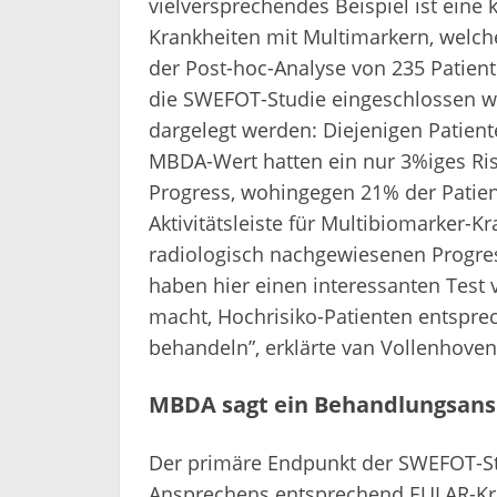
vielversprechendes Beispiel ist eine 
Krankheiten mit Multimarkern, welche
der Post-hoc-Analyse von 235 Patiente
die SWEFOT-Studie eingeschlossen wu
dargelegt werden: Diejenigen Patien
MBDA-Wert hatten ein nur 3%iges Risi
Progress, wohingegen 21% der Patie
Aktivitätsleiste für Multibiomarker-K
radiologisch nachgewiesenen Progress
haben hier einen interessanten Test v
macht, Hochrisiko-Patienten entspre
behandeln”, erklärte van Vollenhoven
MBDA sagt ein Behandlungsans
Der primäre Endpunkt der SWEFOT-Stu
Ansprechens entsprechend EULAR-Kri