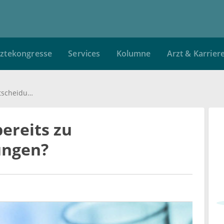
ztekongresse
Services
Kolumne
Arzt & Karrier
Führen Biomarker bereits zu Therapieentscheidungen?
ereits zu
ungen?