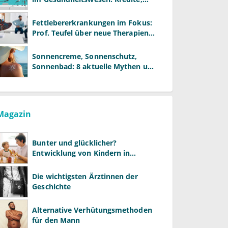
Reformen und neue Modelle
Fettlebererkrankungen im Fokus:
Prof. Teufel über neue Therapien
und die Rolle der Fachärzte
Sonnencreme, Sonnenschutz,
Sonnenbad: 8 aktuelle Mythen und
wie Sie Ihre Patienten richtig
aufklären können
Magazin
Bunter und glücklicher?
Entwicklung von Kindern in
LGBTQ+-Familien
Die wichtigsten Ärztinnen der
Geschichte
Alternative Verhütungsmethoden
für den Mann