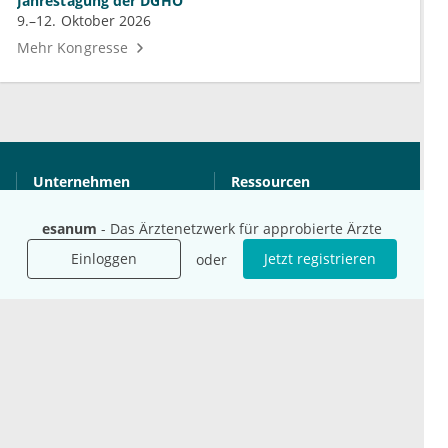
Jahrestagung der DGHO
9.–12. Oktober 2026
Mehr Kongresse
Unternehmen
Ressourcen
Das sind wir
Ihre Fragen
esanum
- Das Ärztenetzwerk für approbierte Ärzte
Für Unternehmen
Hilfe
Für Agenturen
Einloggen
Jetzt registrieren
oder
Mediadaten
Presse
Karriere
Jobs
International
Social Media
esanum.it
Youtube