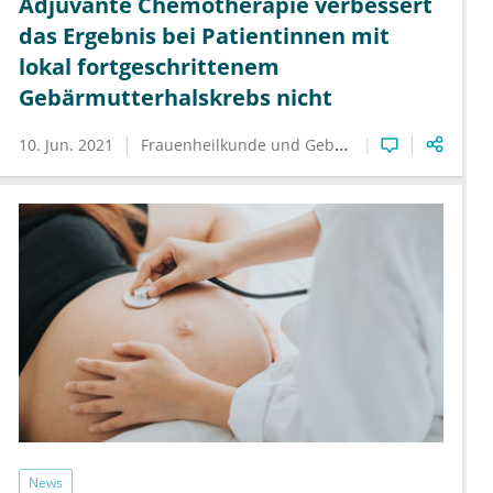
Adjuvante Chemotherapie verbessert
das Ergebnis bei Patientinnen mit
lokal fortgeschrittenem
Gebärmutterhalskrebs nicht
10. Jun. 2021
Frauenheilkunde und Geburtshilfe
Hämatologi
News