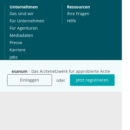
Unternehmen
Ressourcen
Das sind wir
Ihre Fragen
Für Unternehmen
Hilfe
Für Agenturen
Mediadaten
Presse
Karriere
Jobs
esanum
- Das Ärztenetzwerk für approbierte Ärzte
International
Social Media
esanum.it
Youtube
Einloggen
Jetzt registrieren
oder
esanum.com
Twitter
esanum.fr
LinkedIn
Facebook
Podcasts
Instagram
Kontakt
Datenschutz
AGB
Impressum