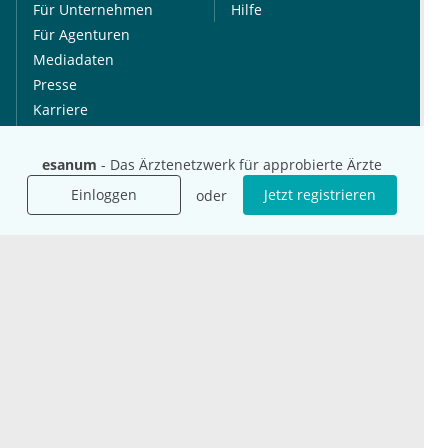
Für Unternehmen
Hilfe
Für Agenturen
Mediadaten
Presse
Karriere
Jobs
esanum
- Das Ärztenetzwerk für approbierte Ärzte
International
Social Media
Einloggen
Jetzt registrieren
oder
esanum.it
Youtube
esanum.com
Twitter
esanum.fr
LinkedIn
Facebook
Podcasts
Instagram
Kontakt
Datenschutz
AGB
Impressum
Cookie-Einstellung