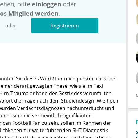
ehen, bitte
einloggen
oder
los Mitglied werden
.
oder
Registrieren
nnten Sie dieses Wort? Für mich persönlich ist der
 einer derart gewagten These, wie sie im Text
-Hirn-Trauma anhand der Gestik des verunfallten
ir sofort die Frage nach dem Studiendesign. Wie hoch
rm wurden Verdachtsdiagnosen nachuntersucht und
ent sind die vermeintlich signifikanten
an Football Fan zu sein, sollen im Rahmen der
lichkeiten zur weiterführenden SHT-Diagnostik
tehen. Und tatsächlich gehört nach lege artis an