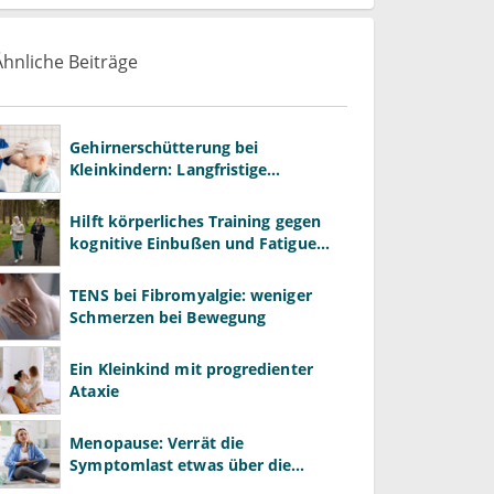
Ähnliche Beiträge
Gehirnerschütterung bei
Kleinkindern: Langfristige
Beschwerden sind keine Seltenheit
Hilft körperliches Training gegen
kognitive Einbußen und Fatigue
unter Chemotherapie?
TENS bei Fibromyalgie: weniger
Schmerzen bei Bewegung
Ein Kleinkind mit progredienter
Ataxie
Menopause: Verrät die
Symptomlast etwas über die
spätere Kognition?