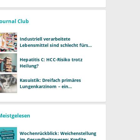
Journal Club
Industriell verarbeitete
Lebensmittel sind schlecht fürs
Gehirn
Hepatitis C: HCC-Risiko trotz
Heilung?
Kasuistik: Dreifach primäres
Lungenkarzinom – ein
ungewöhnlicher Fall
Meistgelesen
Wochenrückblick: Weichenstellung
im Gesundheitswesen: Kredite,