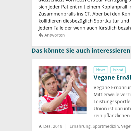
sich jeder Patient mit einem Kopfanprall 
Zusammenpralls ins CT. Aber bei den Kon
kollidieren diesbezüglich Sportkultur und
jedem Falle der wenn auch fürstlich bezah
Antworten
Das könnte Sie auch interessieren
News
Inland
Vegane Ernä
Vegane Ernährun
Mittlerweile ver
Leistungssportler
Union ist darunt
rein pflanzlich
9. Dez. 2019
Ernährung
Sportmedizin
Vege