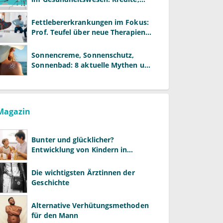
Reformen und neue Modelle
Fettlebererkrankungen im Fokus:
Prof. Teufel über neue Therapien
und die Rolle der Fachärzte
Sonnencreme, Sonnenschutz,
Sonnenbad: 8 aktuelle Mythen und
wie Sie Ihre Patienten richtig
aufklären können
Magazin
Bunter und glücklicher?
Entwicklung von Kindern in
LGBTQ+-Familien
Die wichtigsten Ärztinnen der
Geschichte
Alternative Verhütungsmethoden
für den Mann