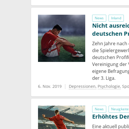
News
Inland
Nicht ausrei
deutschen Pr
Zehn Jahre nach 
die Spielergewer
deutschen Profi
Vereinigung der 
eigene Befragung
der 3. Liga.
6. Nov. 2019
Depressionen
Psychologie
Spo
News
Neuigkeite
Erhöhtes Dem
Eine aktuell pub