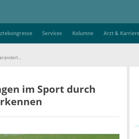
ztekongresse
Services
Kolumne
Arzt & Karrier
Gehirnerschütterungen im Sport durch veränderte Gestik erkennen
gen im Sport durch
erkennen