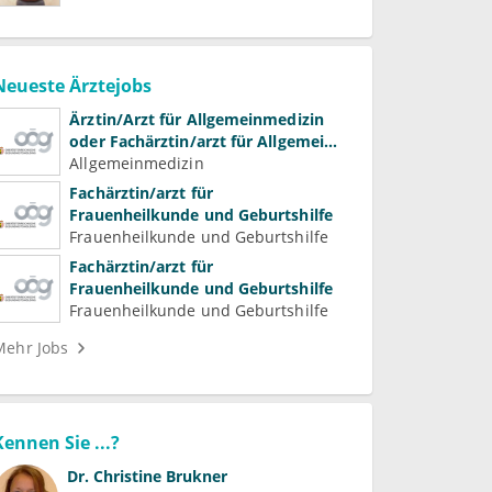
Neueste Ärztejobs
Ärztin/Arzt für Allgemeinmedizin
oder Fachärztin/arzt für Allgemein-
und Familienmedizin für
Allgemeinmedizin
Psychiatrie und
Fachärztin/arzt für
Psychotherapeutische Medizin
Frauenheilkunde und Geburtshilfe
Frauenheilkunde und Geburtshilfe
Fachärztin/arzt für
Frauenheilkunde und Geburtshilfe
Frauenheilkunde und Geburtshilfe
Mehr Jobs
Kennen Sie ...?
Dr.
Christine Brukner