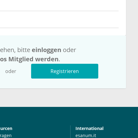
ehen, bitte
einloggen
oder
los Mitglied werden
.
oder
Registrieren
ourcen
International
Fragen
esanum.it