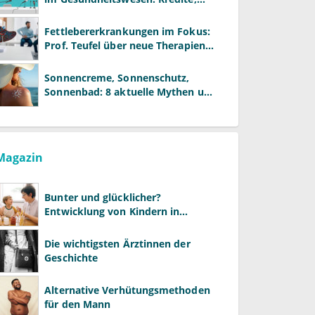
Reformen und neue Modelle
Fettlebererkrankungen im Fokus:
Prof. Teufel über neue Therapien
und die Rolle der Fachärzte
Sonnencreme, Sonnenschutz,
Sonnenbad: 8 aktuelle Mythen und
wie Sie Ihre Patienten richtig
aufklären können
Magazin
Bunter und glücklicher?
Entwicklung von Kindern in
LGBTQ+-Familien
Die wichtigsten Ärztinnen der
Geschichte
Alternative Verhütungsmethoden
für den Mann