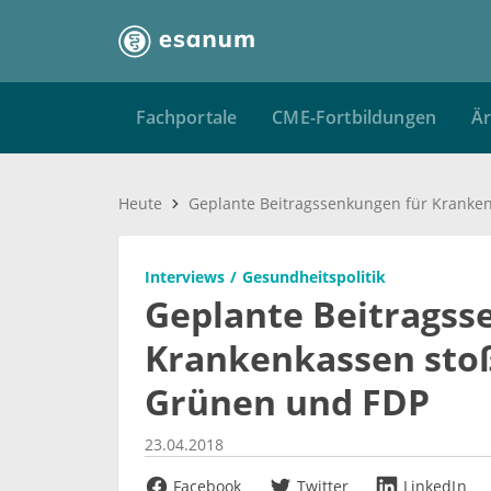
Fachportale
CME-Fortbildungen
Är
Heute
Interviews
Gesundheitspolitik
Geplante Beitragss
Krankenkassen stoß
Grünen und FDP
23.04.2018
Facebook
Twitter
LinkedIn