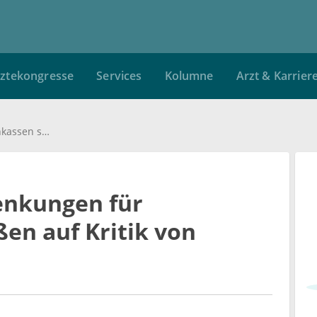
ztekongresse
Services
Kolumne
Arzt & Karrier
Geplante Beitragssenkungen für Krankenkassen stoßen auf Kritik von Grünen und FDP
enkungen für
en auf Kritik von