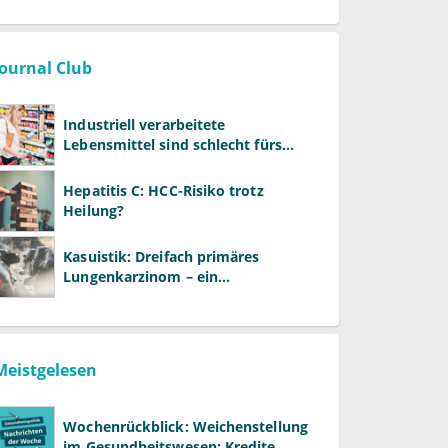
Journal Club
Industriell verarbeitete
Lebensmittel sind schlecht fürs
Gehirn
Hepatitis C: HCC-Risiko trotz
Heilung?
Kasuistik: Dreifach primäres
Lungenkarzinom – ein
ungewöhnlicher Fall
Meistgelesen
Wochenrückblick: Weichenstellung
im Gesundheitswesen: Kredite,