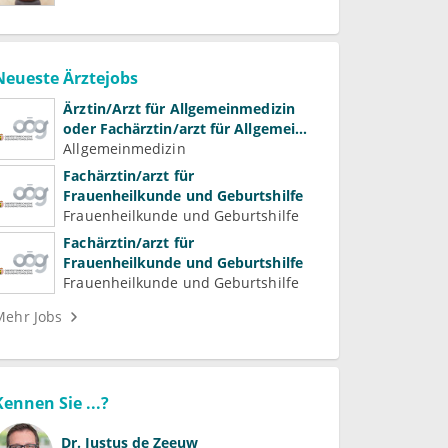
Neueste Ärztejobs
Ärztin/Arzt für Allgemeinmedizin
oder Fachärztin/arzt für Allgemein-
und Familienmedizin für
Allgemeinmedizin
Psychiatrie und
Fachärztin/arzt für
Psychotherapeutische Medizin
Frauenheilkunde und Geburtshilfe
Frauenheilkunde und Geburtshilfe
Fachärztin/arzt für
Frauenheilkunde und Geburtshilfe
Frauenheilkunde und Geburtshilfe
Mehr Jobs
Kennen Sie ...?
Dr.
Justus de Zeeuw