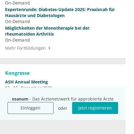
On-Demand
Expertenrunde: Diabetes-Update 2025: Praxisnah für
Hausärzte und Diabetologen
On-Demand
Möglichkeiten der Monotherapie bei der
rheumatoiden Arthritis
On-Demand
Mehr Fortbildungen
Kongresse
ASH Annual Meeting
12.–15. Dezember 2026
DGN-Kongress
esanum
- Das Ärztenetzwerk für approbierte Ärzte
4.–7. November 2026
Jahrestagung der DGHO
Einloggen
Jetzt registrieren
oder
9.–12. Oktober 2026
Mehr Kongresse