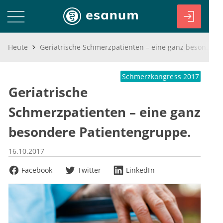
Heute
Geriatrische Schmerzpatienten – eine ganz besondere Patientengruppe.
Schmerzkongress 2017
Geriatrische
Schmerzpatienten – eine ganz
besondere Patientengruppe.
16.10.2017
Facebook
Twitter
LinkedIn