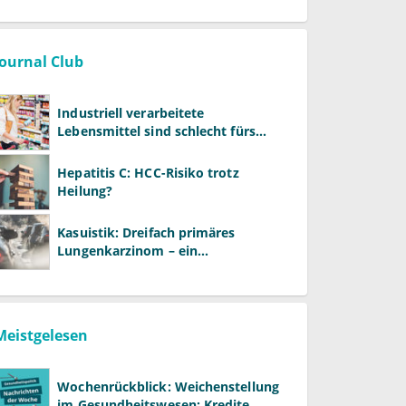
Journal Club
Industriell verarbeitete
Lebensmittel sind schlecht fürs
Gehirn
Hepatitis C: HCC-Risiko trotz
Heilung?
Kasuistik: Dreifach primäres
Lungenkarzinom – ein
ungewöhnlicher Fall
Meistgelesen
Wochenrückblick: Weichenstellung
im Gesundheitswesen: Kredite,