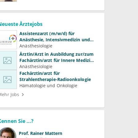
Neueste Ärztejobs
Assistenzarzt (m/w/d) für
Anästhesie, Intensivmedizin und
Schmerztherapie
Anästhesiologie
Ärztin/Arzt in Ausbildung zur/zum
Fachärztin/arzt für Innere Medizin
(Kardiologie, Nephrologie,
Anästhesiologie
Intensivmedizin)
Fachärztin/arzt für
Strahlentherapie-Radioonkologie
Hämatologie und Onkologie
Mehr Jobs
Kennen Sie ...?
Prof.
Rainer Mattern