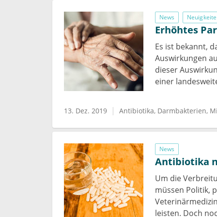
News
Neuigkeite
Erhöhtes Par
Es ist bekannt, 
Auswirkungen auf
dieser Auswirku
einer landesweit
13. Dez. 2019
Antibiotika
Darmbakterien
M
News
Antibiotika 
Um die Verbreitu
müssen Politik, 
Veterinärmedizin
leisten. Doch n