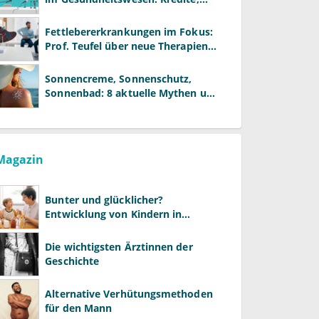
Reformen und neue Modelle
Fettlebererkrankungen im Fokus:
Prof. Teufel über neue Therapien
und die Rolle der Fachärzte
Sonnencreme, Sonnenschutz,
Sonnenbad: 8 aktuelle Mythen und
wie Sie Ihre Patienten richtig
aufklären können
Magazin
Bunter und glücklicher?
Entwicklung von Kindern in
LGBTQ+-Familien
Die wichtigsten Ärztinnen der
Geschichte
Alternative Verhütungsmethoden
für den Mann