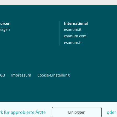
ourcen
International
Fragen
esanum.it
esanum.com
esanum.fr
GB
Impressum
Cookie-Einstellung
k für approbierte Ärzte
oder
Einloggen