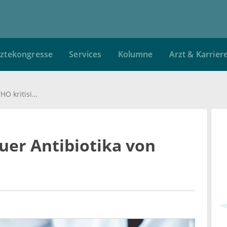
ztekongresse
Services
Kolumne
Arzt & Karrier
Geringer Nutzen neuer Antibiotika von WHO kritisiert
uer Antibiotika von