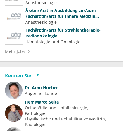
Anästhesiologie
Ärztin/Arzt in Ausbildung zur/zum
Fachärztin/arzt für Innere Medizin
(Kardiologie, Nephrologie, Intensivmedizin)
Anästhesiologie
Fachärztin/arzt für Strahlentherapie-
Radioonkologie
Hämatologie und Onkologie
Mehr Jobs
Kennen Sie ...?
Dr.
Arno Hueber
Augenheilkunde
Herr
Marco Seita
Orthopädie und Unfallchirurgie
Pathologie
Physikalische und Rehabilitative Medizin
Radiologie