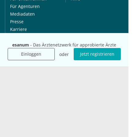
Für Agenturen
Mediadaten
Presse
Karriere
Jobs
esanum
- Das Ärztenetzwerk für approbierte Ärzte
International
Social Media
Einloggen
Jetzt registrieren
oder
esanum.it
Youtube
esanum.com
Twitter
esanum.fr
LinkedIn
Facebook
Podcasts
Instagram
Kontakt
Datenschutz
AGB
Impressum
Cookie-Einstellung
© 2026 esanum GmbH