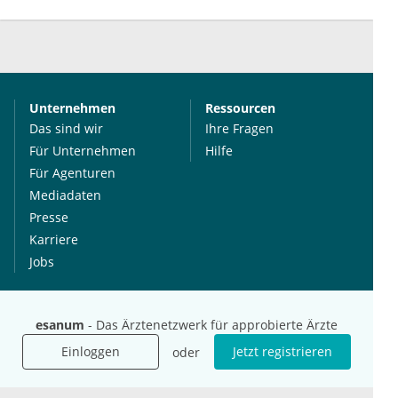
Unternehmen
Ressourcen
Das sind wir
Ihre Fragen
Für Unternehmen
Hilfe
Für Agenturen
Mediadaten
Presse
Karriere
Jobs
International
Social Media
esanum
- Das Ärztenetzwerk für approbierte Ärzte
esanum.it
Youtube
Einloggen
Jetzt registrieren
oder
esanum.com
Twitter
esanum.fr
LinkedIn
Facebook