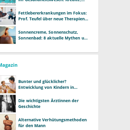
Reformen und neue Modelle
Fettlebererkrankungen im Fokus:
Prof. Teufel über neue Therapien
und die Rolle der Fachärzte
Sonnencreme, Sonnenschutz,
Sonnenbad: 8 aktuelle Mythen und
wie Sie Ihre Patienten richtig
aufklären können
Magazin
Bunter und glücklicher?
Entwicklung von Kindern in
LGBTQ+-Familien
Die wichtigsten Ärztinnen der
Geschichte
Alternative Verhütungsmethoden
für den Mann