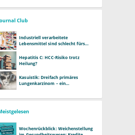
Journal Club
Industriell verarbeitete
Lebensmittel sind schlecht fürs
Gehirn
Hepatitis C: HCC-Risiko trotz
Heilung?
Kasuistik: Dreifach primäres
Lungenkarzinom – ein
ungewöhnlicher Fall
Meistgelesen
Wochenrückblick: Weichenstellung
im Gesundheitswesen: Kredite,