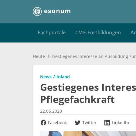
Fachportale
CME-Fortbildungen
Är
Heute
News
Inland
Gestiegenes Interes
Pflegefachkraft
22.06.2020
Facebook
Twitter
LinkedIn