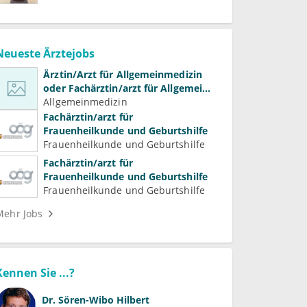
Neueste Ärztejobs
Ärztin/Arzt für Allgemeinmedizin
oder Fachärztin/arzt für Allgemein-
und Familienmedizin für
Allgemeinmedizin
Psychiatrie und
Fachärztin/arzt für
Psychotherapeutische Medizin
Frauenheilkunde und Geburtshilfe
Frauenheilkunde und Geburtshilfe
Fachärztin/arzt für
Frauenheilkunde und Geburtshilfe
Frauenheilkunde und Geburtshilfe
Mehr Jobs
Kennen Sie ...?
Dr.
Sören-Wibo Hilbert