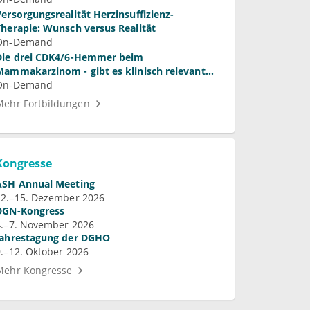
Versorgungsrealität Herzinsuffizienz-
Therapie: Wunsch versus Realität
On-Demand
Die drei CDK4/6-Hemmer beim
Mammakarzinom - gibt es klinisch relevante
Unterschiede?
On-Demand
Mehr Fortbildungen
Kongresse
ASH Annual Meeting
12.–15. Dezember 2026
DGN-Kongress
4.–7. November 2026
Jahrestagung der DGHO
9.–12. Oktober 2026
Mehr Kongresse