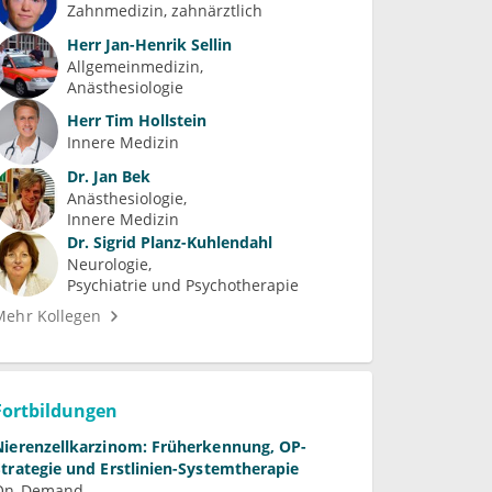
Zahnmedizin, zahnärztlich
Herr
Jan-Henrik Sellin
Allgemeinmedizin
Anästhesiologie
Herr
Tim Hollstein
Innere Medizin
Dr.
Jan Bek
Anästhesiologie
Innere Medizin
Dr.
Sigrid Planz-Kuhlendahl
Neurologie
Psychiatrie und Psychotherapie
Mehr Kollegen
Fortbildungen
Nierenzellkarzinom: Früherkennung, OP-
Strategie und Erstlinien-Systemtherapie
On-Demand