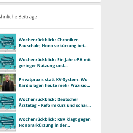
Ähnliche Beiträge
Wochenrückblick: Chroniker-
Pauschale, Honorarkürzung bei
Psychotherapie und GKV-Finanzen
Wochenrückblick: Ein Jahr ePA mit
geringer Nutzung und
Reformdruck
Privatpraxis statt KV-System: Wo
Kardiologen heute mehr Präzision
gewinnen – und wo neue Risiken
entstehen
Wochenrückblick: Deutscher
Ärztetag – Reformkurs und scharfe
Kritik am Spargesetz
Wochenrückblick: KBV klagt gegen
Honorarkürzung in der
Psychotherapie