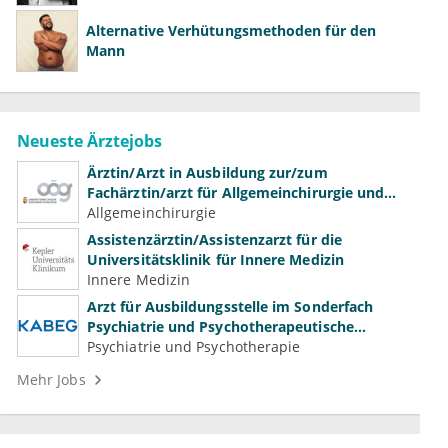
Alternative Verhütungsmethoden für den
Mann
Neueste Ärztejobs
Ärztin/Arzt in Ausbildung zur/zum
Fachärztin/arzt für Allgemeinchirurgie und
Gefäßchirurgie
Allgemeinchirurgie
Assistenzärztin/Assistenzarzt für die
Universitätsklinik für Innere Medizin
Innere Medizin
Arzt für Ausbildungsstelle im Sonderfach
Psychiatrie und Psychotherapeutische
Medizin (m/w/d)
Psychiatrie und Psychotherapie
Mehr Jobs