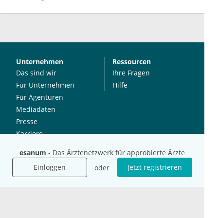
Unternehmen
Ressourcen
Das sind wir
Ihre Fragen
Für Unternehmen
Hilfe
Für Agenturen
Mediadaten
Presse
Karriere
Jobs
esanum
- Das Ärztenetzwerk für approbierte Ärzte
Einloggen
Jetzt registrieren
oder
International
Social Media
esanum.it
Youtube
esanum.com
Twitter
esanum.fr
LinkedIn