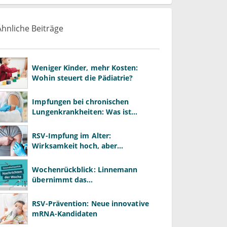
Ähnliche Beiträge
Weniger Kinder, mehr Kosten:
Wohin steuert die Pädiatrie?
Impfungen bei chronischen
Lungenkrankheiten: Was ist
wichtig?
RSV-Impfung im Alter:
Wirksamkeit hoch, aber
Impfquote niedrig
Wochenrückblick: Linnemann
übernimmt das
Gesundheitsministerium von
Warken
RSV-Prävention: Neue innovative
mRNA-Kandidaten