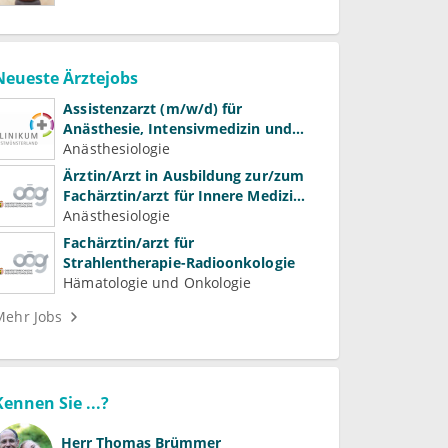
Neueste Ärztejobs
Assistenzarzt (m/w/d) für
Anästhesie, Intensivmedizin und
Schmerztherapie
Anästhesiologie
Ärztin/Arzt in Ausbildung zur/zum
Fachärztin/arzt für Innere Medizin
(Kardiologie, Nephrologie,
Anästhesiologie
Intensivmedizin)
Fachärztin/arzt für
Strahlentherapie-Radioonkologie
Hämatologie und Onkologie
Mehr Jobs
Kennen Sie ...?
Herr
Thomas Brümmer