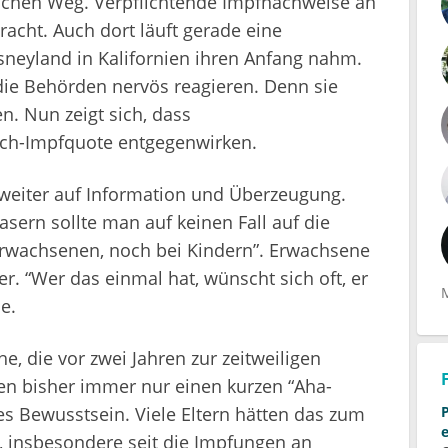
alschen Weg. Verpflichtende Impfnachweise an
acht. Auch dort läuft gerade eine
neyland in Kalifornien ihren Anfang nahm.
die Behörden nervös reagieren. Denn sie
n. Nun zeigt sich, dass
h-Impfquote entgegenwirken.
 weiter auf Information und Überzeugung.
sern sollte man auf keinen Fall auf die
Erwachsenen, noch bei Kindern”. Erwachsene
r. “Wer das einmal hat, wünscht sich oft, er
e.
, die vor zwei Jahren zur zeitweiligen
en bisher immer nur einen kurzen “Aha-
res Bewusstsein. Viele Eltern hätten das zum
t, insbesondere seit die Impfungen an