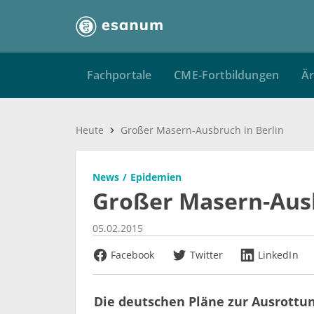
Fachportale
CME-Fortbildungen
Är
Heute
Großer Masern-Ausbruch in Berlin
News
Epidemien
Großer Masern-Ausb
05.02.2015
Facebook
Twitter
LinkedIn
Die deutschen Pläne zur Ausrottu