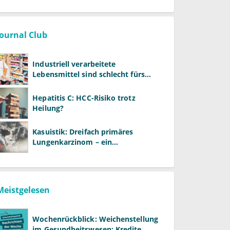
Journal Club
Industriell verarbeitete
Lebensmittel sind schlecht fürs
Gehirn
Hepatitis C: HCC-Risiko trotz
Heilung?
Kasuistik: Dreifach primäres
Lungenkarzinom – ein
ungewöhnlicher Fall
Meistgelesen
Wochenrückblick: Weichenstellung
im Gesundheitswesen: Kredite,