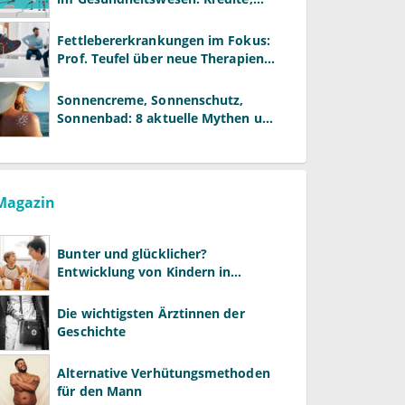
Reformen und neue Modelle
Fettlebererkrankungen im Fokus:
Prof. Teufel über neue Therapien
und die Rolle der Fachärzte
Sonnencreme, Sonnenschutz,
Sonnenbad: 8 aktuelle Mythen und
wie Sie Ihre Patienten richtig
aufklären können
Magazin
Bunter und glücklicher?
Entwicklung von Kindern in
LGBTQ+-Familien
Die wichtigsten Ärztinnen der
Geschichte
Alternative Verhütungsmethoden
für den Mann