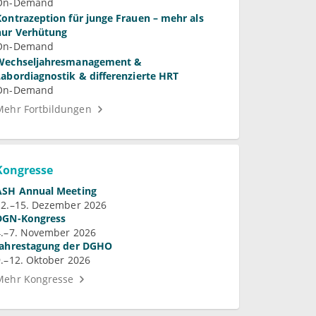
MCT8 Defizienz
On-Demand
Kontrazeption für junge Frauen – mehr als
nur Verhütung
On-Demand
Wechseljahresmanagement &
Labordiagnostik & differenzierte HRT
On-Demand
Mehr Fortbildungen
Kongresse
ASH Annual Meeting
12.–15. Dezember 2026
DGN-Kongress
4.–7. November 2026
Jahrestagung der DGHO
9.–12. Oktober 2026
Mehr Kongresse