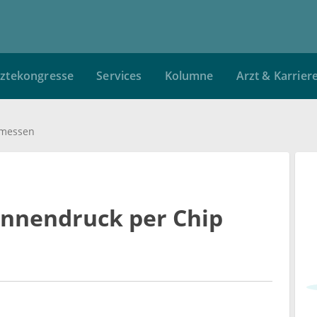
ztekongresse
Services
Kolumne
Arzt & Karrier
 messen
innendruck per Chip