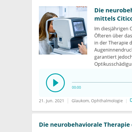
Die neurobe
mittels Citic
Im diesjährigen 
Öfteren über das
in der Therapie 
Augeninnendruck
garantiert jedoch
Optikusschädigu
00:00
21. Jun. 2021
Glaukom
Ophthalmologie
Die neurobehaviorale Therapie 