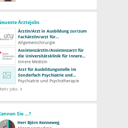
Neueste Ärztejobs
Ärztin/Arzt in Ausbildung zur/zum
Fachärztin/arzt für
Allgemeinchirurgie und
Allgemeinchirurgie
Gefäßchirurgie
Assistenzärztin/Assistenzarzt für
die Universitätsklinik für Innere
Medizin
Innere Medizin
Arzt für Ausbildungsstelle im
Sonderfach Psychiatrie und
Psychotherapeutische Medizin
Psychiatrie und Psychotherapie
(m/w/d)
Mehr Jobs
Kennen Sie ...?
Herr
Björn Kenneweg