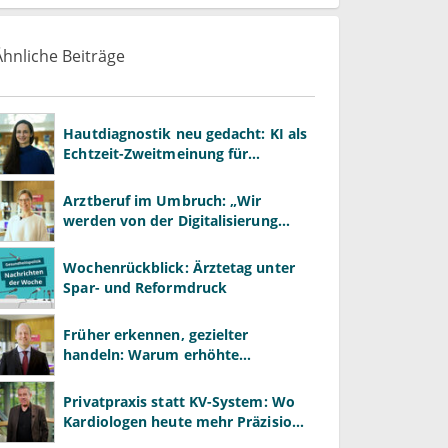
Ähnliche Beiträge
Hautdiagnostik neu gedacht: KI als
Echtzeit-Zweitmeinung für
Dermatologen
Arztberuf im Umbruch: „Wir
werden von der Digitalisierung
überrollt – bevor wir wissen, was
wir wollen"
Wochenrückblick: Ärztetag unter
Spar- und Reformdruck
Früher erkennen, gezielter
handeln: Warum erhöhte
Leberwerte heute mehr verlangen
als ALT und AST
Privatpraxis statt KV-System: Wo
Kardiologen heute mehr Präzision
gewinnen – und wo neue Risiken