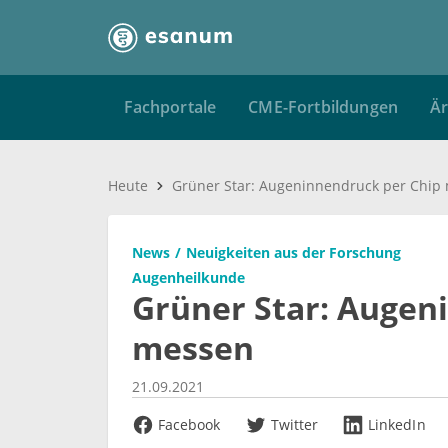
Fachportale
CME-Fortbildungen
Är
Heute
Grüner Star: Augeninnendruck per Chip
News
Neuigkeiten aus der Forschung
Augenheilkunde
Grüner Star: Augen
messen
21.09.2021
Facebook
Twitter
LinkedIn