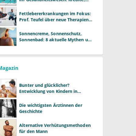
Reformen und neue Modelle
Fettlebererkrankungen im Fokus:
Prof. Teufel über neue Therapien
und die Rolle der Fachärzte
Sonnencreme, Sonnenschutz,
Sonnenbad: 8 aktuelle Mythen und
wie Sie Ihre Patienten richtig
aufklären können
Magazin
Bunter und glücklicher?
Entwicklung von Kindern in
LGBTQ+-Familien
Die wichtigsten Ärztinnen der
Geschichte
Alternative Verhütungsmethoden
für den Mann