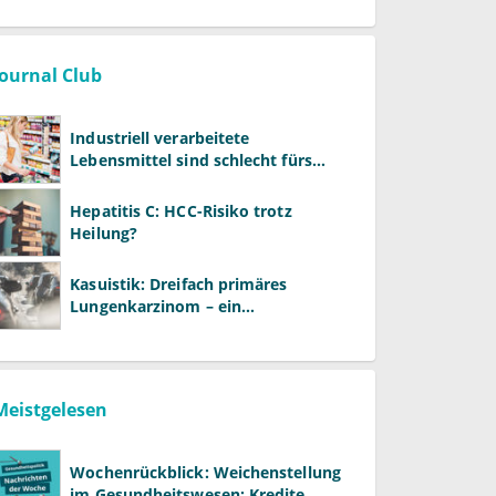
entstehen
Journal Club
Industriell verarbeitete
Lebensmittel sind schlecht fürs
Gehirn
Hepatitis C: HCC-Risiko trotz
Heilung?
Kasuistik: Dreifach primäres
Lungenkarzinom – ein
ungewöhnlicher Fall
Meistgelesen
Wochenrückblick: Weichenstellung
im Gesundheitswesen: Kredite,