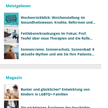
Meistgelesen
Wochenrückblick: Weichenstellung im
Gesundheitswesen: Kredite, Reformen und
neue Modelle
Fettlebererkrankungen im Fokus: Prof.
Teufel über neue Therapien und die Rolle
der Fachärzte
Sonnencreme, Sonnenschutz, Sonnenbad: 8
aktuelle Mythen und wie Sie Ihre Patienten
richtig aufklären können
Magazin
Bunter und glücklicher? Entwicklung von
Kindern in LGBTQ+-Familien
Die wichtigsten Ärztinnen der Geschichte