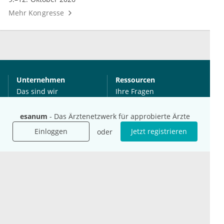
Mehr Kongresse
Unternehmen
Ressourcen
Das sind wir
Ihre Fragen
Für Unternehmen
Hilfe
esanum
- Das Ärztenetzwerk für approbierte Ärzte
Für Agenturen
Mediadaten
Einloggen
Jetzt registrieren
oder
Presse
Karriere
Jobs
International
Social Media
esanum.it
Youtube
esanum.com
Twitter