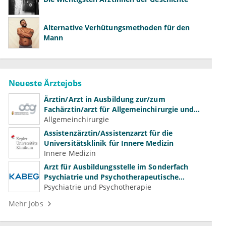
Alternative Verhütungsmethoden für den
Mann
Neueste Ärztejobs
Ärztin/Arzt in Ausbildung zur/zum
Fachärztin/arzt für Allgemeinchirurgie und
Gefäßchirurgie
Allgemeinchirurgie
Assistenzärztin/Assistenzarzt für die
Universitätsklinik für Innere Medizin
Innere Medizin
Arzt für Ausbildungsstelle im Sonderfach
Psychiatrie und Psychotherapeutische
Medizin (m/w/d)
Psychiatrie und Psychotherapie
Mehr Jobs