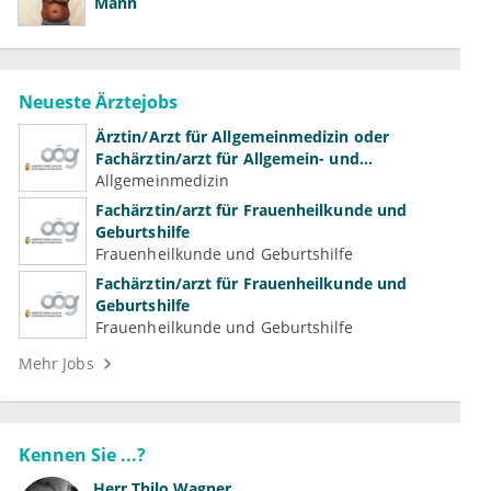
Mann
Neueste Ärztejobs
Ärztin/Arzt für Allgemeinmedizin oder
Fachärztin/arzt für Allgemein- und
Familienmedizin für Psychiatrie und
Allgemeinmedizin
Psychotherapeutische Medizin
Fachärztin/arzt für Frauenheilkunde und
Geburtshilfe
Frauenheilkunde und Geburtshilfe
Fachärztin/arzt für Frauenheilkunde und
Geburtshilfe
Frauenheilkunde und Geburtshilfe
Mehr Jobs
Kennen Sie ...?
Herr
Thilo Wagner