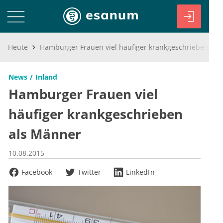
Heute
Hamburger Frauen viel häufiger krankgeschrieben als Männer
News
Inland
Hamburger Frauen viel
häufiger krankgeschrieben
als Männer
10.08.2015
Facebook
Twitter
LinkedIn