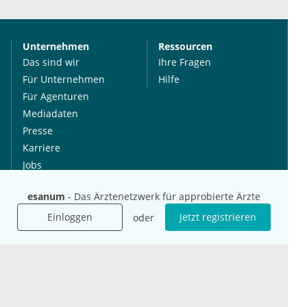
Unternehmen
Ressourcen
Das sind wir
Ihre Fragen
Für Unternehmen
Hilfe
Für Agenturen
Mediadaten
Presse
Karriere
Jobs
esanum
- Das Ärztenetzwerk für approbierte Ärzte
International
Social Media
Einloggen
Jetzt registrieren
oder
esanum.it
Youtube
esanum.com
Twitter
esanum.fr
LinkedIn
Facebook
Podcasts
Instagram