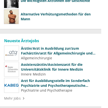
Die wichtigsten Ärztinnen der Geschichte
Alternative Verhütungsmethoden für den
Mann
Neueste Ärztejobs
Ärztin/Arzt in Ausbildung zur/zum
Fachärztin/arzt für Allgemeinchirurgie und
Gefäßchirurgie
Allgemeinchirurgie
Assistenzärztin/Assistenzarzt für die
Universitätsklinik für Innere Medizin
Innere Medizin
Arzt für Ausbildungsstelle im Sonderfach
Psychiatrie und Psychotherapeutische
Medizin (m/w/d)
Psychiatrie und Psychotherapie
Mehr Jobs