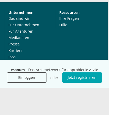
Unternehmen
Ressourcen
Das sind wir
Ihre Fragen
Für Unternehmen
Hilfe
Für Agenturen
Mediadaten
Presse
Karriere
Jobs
esanum
- Das Ärztenetzwerk für approbierte Ärzte
International
Social Media
esanum.it
Youtube
Einloggen
Jetzt registrieren
oder
esanum.com
Twitter
esanum.fr
LinkedIn
Facebook
Podcasts
Instagram