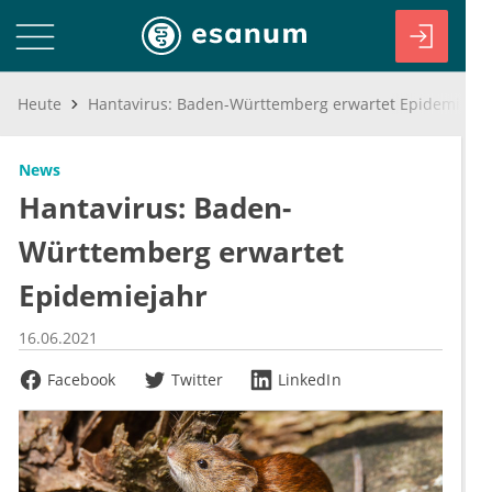
Heute
Hantavirus: Baden-Württemberg erwartet Epidemiejahr
News
Hantavirus: Baden-
Württemberg erwartet
Epidemiejahr
16.06.2021
Facebook
Twitter
LinkedIn