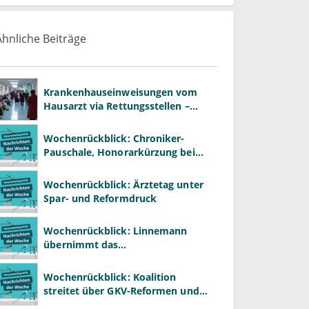
Ähnliche Beiträge
Krankenhauseinweisungen vom
Hausarzt via Rettungsstellen –
wozu?
Wochenrückblick: Chroniker-
Pauschale, Honorarkürzung bei
Psychotherapie und GKV-Finanzen
Wochenrückblick: Ärztetag unter
Spar- und Reformdruck
Wochenrückblick: Linnemann
übernimmt das
Gesundheitsministerium von
Warken
Wochenrückblick: Koalition
streitet über GKV-Reformen und
Gesundheitspolitik