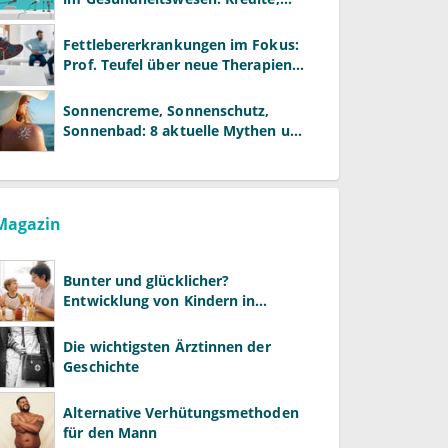
Reformen und neue Modelle
Fettlebererkrankungen im Fokus:
Prof. Teufel über neue Therapien
und die Rolle der Fachärzte
Sonnencreme, Sonnenschutz,
Sonnenbad: 8 aktuelle Mythen und
wie Sie Ihre Patienten richtig
aufklären können
Magazin
Bunter und glücklicher?
Entwicklung von Kindern in
LGBTQ+-Familien
Die wichtigsten Ärztinnen der
Geschichte
Alternative Verhütungsmethoden
für den Mann