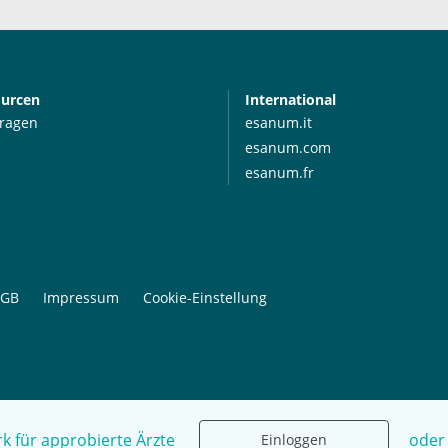
ourcen
International
Fragen
esanum.it
esanum.com
esanum.fr
GB
Impressum
Cookie-Einstellung
k für approbierte Ärzte
oder
Einloggen