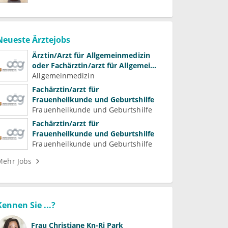
Neueste Ärztejobs
Ärztin/Arzt für Allgemeinmedizin
oder Fachärztin/arzt für Allgemein-
und Familienmedizin für
Allgemeinmedizin
Psychiatrie und
Fachärztin/arzt für
Psychotherapeutische Medizin
Frauenheilkunde und Geburtshilfe
Frauenheilkunde und Geburtshilfe
Fachärztin/arzt für
Frauenheilkunde und Geburtshilfe
Frauenheilkunde und Geburtshilfe
Mehr Jobs
Kennen Sie ...?
Frau
Christiane Kn-Ri Park