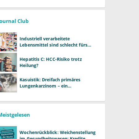
Journal Club
Industriell verarbeitete
Lebensmittel sind schlecht fürs
Gehirn
Hepatitis C: HCC-Risiko trotz
Heilung?
Kasuistik: Dreifach primäres
Lungenkarzinom – ein
ungewöhnlicher Fall
Meistgelesen
Wochenrückblick: Weichenstellung
im Gesundheitswesen: Kredite,