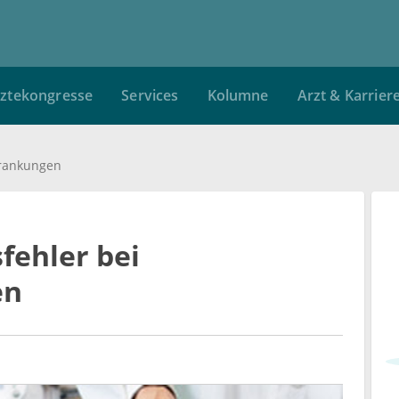
ztekongresse
Services
Kolumne
Arzt & Karrier
krankungen
fehler bei
en