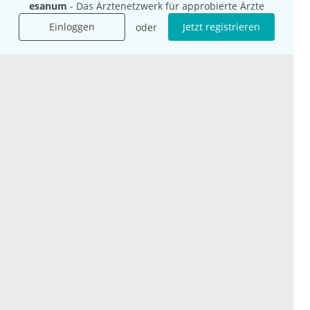
esanum
- Das Ärztenetzwerk für approbierte Ärzte
Karriere
Einloggen
Jetzt registrieren
oder
Jobs
International
Social Media
esanum.it
Youtube
esanum.com
Twitter
esanum.fr
LinkedIn
Facebook
Podcasts
Instagram
Kontakt
Datenschutz
AGB
Impressum
Cookie-Einstellung
© 2026 esanum GmbH