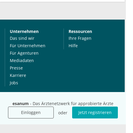
Unternehmen
Ressourcen
Das sind wir
Ihre Fragen
Für Unternehmen
Hilfe
Für Agenturen
Mediadaten
Presse
Karriere
Jobs
International
Social Media
esanum
- Das Ärztenetzwerk für approbierte Ärzte
esanum.it
Youtube
Einloggen
Jetzt registrieren
oder
esanum.com
Twitter
esanum.fr
LinkedIn
Facebook