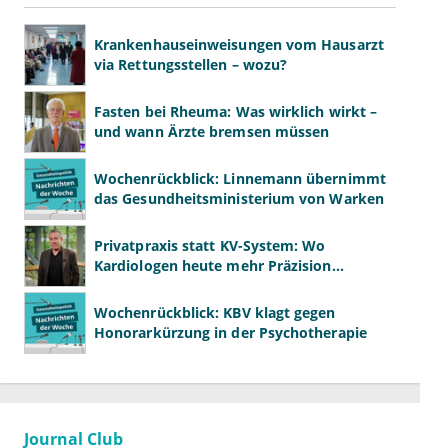
Krankenhauseinweisungen vom Hausarzt
via Rettungsstellen – wozu?
Fasten bei Rheuma: Was wirklich wirkt –
und wann Ärzte bremsen müssen
Wochenrückblick: Linnemann übernimmt
das Gesundheitsministerium von Warken
Privatpraxis statt KV-System: Wo
Kardiologen heute mehr Präzision
gewinnen – und wo neue Risiken
entstehen
Wochenrückblick: KBV klagt gegen
Honorarkürzung in der Psychotherapie
Journal Club