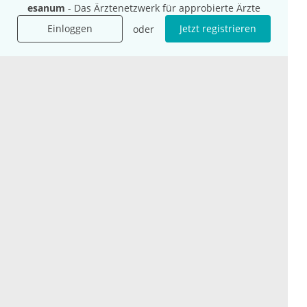
Für Unternehmen
Hilfe
esanum
- Das Ärztenetzwerk für approbierte Ärzte
Für Agenturen
Einloggen
Jetzt registrieren
oder
Mediadaten
Presse
Karriere
Jobs
International
Social Media
esanum.it
Youtube
esanum.com
Twitter
esanum.fr
LinkedIn
Facebook
Podcasts
Instagram
Kontakt
Datenschutz
AGB
Impressum
Cookie-Einstellung
© 2026 esanum GmbH