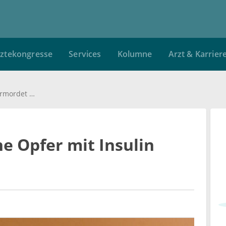
ztekongresse
Services
Kolumne
Arzt & Karrier
Hilfspfleger soll seine Opfer mit Insulin ermordet haben
ine Opfer mit Insulin