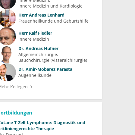
Innere Medizin
Innere Medizin und Kardiologie
Herr
Andreas Lenhard
Frauenheilkunde und Geburtshilfe
Herr
Ralf Fiedler
Innere Medizin
Dr.
Andreas Hüfner
Allgemeinchirurgie
Bauchchirurgie (Viszeralchirurgie)
Dr.
Amir-Mobarez Parasta
Augenheilkunde
Mehr Kollegen
Fortbildungen
Kutane T-Zell-Lymphome: Diagnostik und
leitliniengerechte Therapie
On-Demand