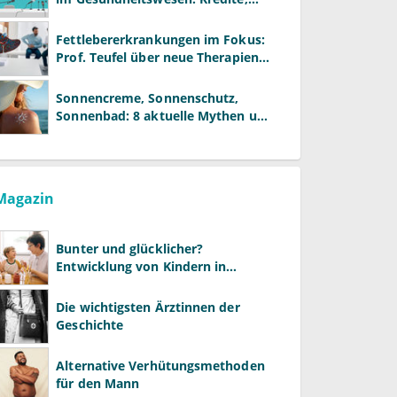
Reformen und neue Modelle
Fettlebererkrankungen im Fokus:
Prof. Teufel über neue Therapien
und die Rolle der Fachärzte
Sonnencreme, Sonnenschutz,
Sonnenbad: 8 aktuelle Mythen und
wie Sie Ihre Patienten richtig
aufklären können
Magazin
Bunter und glücklicher?
Entwicklung von Kindern in
LGBTQ+-Familien
Die wichtigsten Ärztinnen der
Geschichte
Alternative Verhütungsmethoden
für den Mann