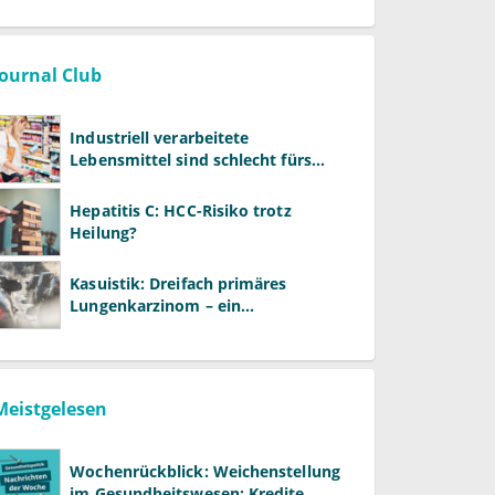
Vergütung
Journal Club
Industriell verarbeitete
Lebensmittel sind schlecht fürs
Gehirn
Hepatitis C: HCC-Risiko trotz
Heilung?
Kasuistik: Dreifach primäres
Lungenkarzinom – ein
ungewöhnlicher Fall
Meistgelesen
Wochenrückblick: Weichenstellung
im Gesundheitswesen: Kredite,