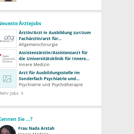
Neueste Ärztejobs
Ärztin/Arzt in Ausbildung zur/zum
Fachärztin/arzt für
Allgemeinchirurgie und
Allgemeinchirurgie
Gefäßchirurgie
Assistenzärztin/Assistenzarzt für
die Universitätsklinik für Innere
Medizin
Innere Medizin
Arzt für Ausbildungsstelle im
Sonderfach Psychiatrie und
Psychotherapeutische Medizin
Psychiatrie und Psychotherapie
(m/w/d)
Mehr Jobs
Kennen Sie ...?
Frau
Nada Arstah