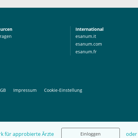
ourcen
International
Fragen
esanum.it
esanum.com
esanum.fr
GB
Impressum
Cookie-Einstellung
k für approbierte Ärzte
oder
Einloggen