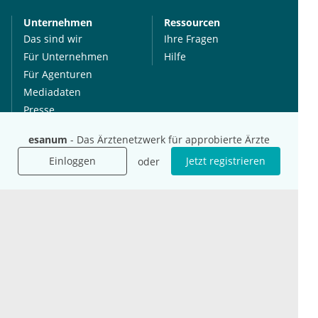
Unternehmen
Ressourcen
Das sind wir
Ihre Fragen
Für Unternehmen
Hilfe
Für Agenturen
Mediadaten
Presse
Karriere
esanum
- Das Ärztenetzwerk für approbierte Ärzte
Jobs
Einloggen
Jetzt registrieren
oder
International
Social Media
esanum.it
Youtube
esanum.com
Twitter
esanum.fr
LinkedIn
Facebook
Podcasts
Instagram
Kontakt
Datenschutz
AGB
Impressum