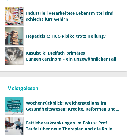
Industriell verarbeitete Lebensmittel sind
schlecht fürs Gehirn
Hepatitis C: HCC-Risiko trotz Heilung?
Kasuistik: Dreifach primäres
Lungenkarzinom – ein ungewöhnlicher Fall
Meistgelesen
Wochenrückblick: Weichenstellung im
Gesundheitswesen: Kredite, Reformen und
neue Modelle
Fettlebererkrankungen im Fokus: Prof.
Teufel über neue Therapien und die Rolle
der Fachärzte