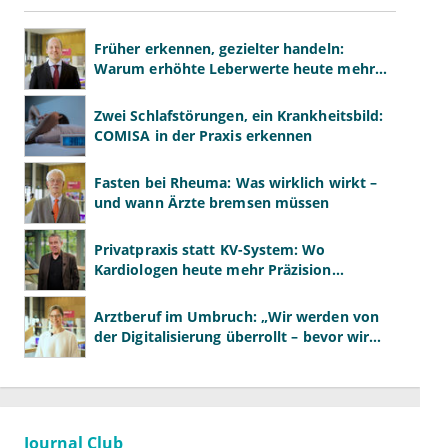
Früher erkennen, gezielter handeln:
Warum erhöhte Leberwerte heute mehr
verlangen als ALT und AST
Zwei Schlafstörungen, ein Krankheitsbild:
COMISA in der Praxis erkennen
Fasten bei Rheuma: Was wirklich wirkt –
und wann Ärzte bremsen müssen
Privatpraxis statt KV-System: Wo
Kardiologen heute mehr Präzision
gewinnen – und wo neue Risiken
entstehen
Arztberuf im Umbruch: „Wir werden von
der Digitalisierung überrollt – bevor wir
wissen, was wir wollen"
Journal Club