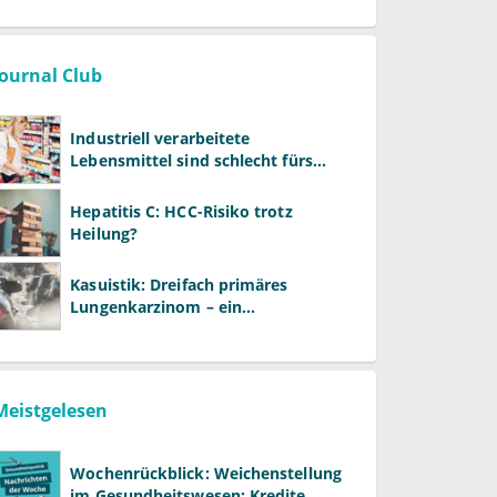
Journal Club
Industriell verarbeitete
Lebensmittel sind schlecht fürs
Gehirn
Hepatitis C: HCC-Risiko trotz
Heilung?
Kasuistik: Dreifach primäres
Lungenkarzinom – ein
ungewöhnlicher Fall
Meistgelesen
Wochenrückblick: Weichenstellung
im Gesundheitswesen: Kredite,