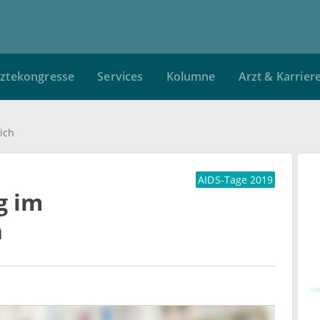
ztekongresse
Services
Kolumne
Arzt & Karrier
ich
AIDS-Tage 2019
g im
h