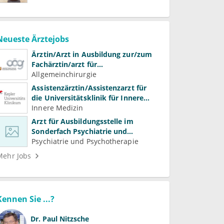
Neueste Ärztejobs
Ärztin/Arzt in Ausbildung zur/zum
Fachärztin/arzt für
Allgemeinchirurgie und
Allgemeinchirurgie
Gefäßchirurgie
Assistenzärztin/Assistenzarzt für
die Universitätsklinik für Innere
Medizin
Innere Medizin
Arzt für Ausbildungsstelle im
Sonderfach Psychiatrie und
Psychotherapeutische Medizin
Psychiatrie und Psychotherapie
(m/w/d)
Mehr Jobs
Kennen Sie ...?
Dr.
Paul Nitzsche