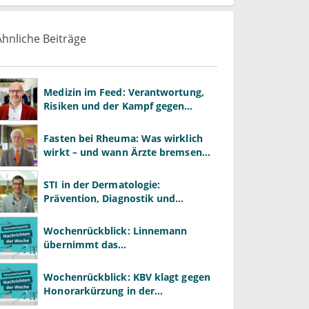
Ähnliche Beiträge
Medizin im Feed: Verantwortung,
Risiken und der Kampf gegen
Desinformation
Fasten bei Rheuma: Was wirklich
wirkt – und wann Ärzte bremsen
müssen
STI in der Dermatologie:
Prävention, Diagnostik und
Risikomanagement richtig
gestalten
Wochenrückblick: Linnemann
übernimmt das
Gesundheitsministerium von
Warken
Wochenrückblick: KBV klagt gegen
Honorarkürzung in der
Psychotherapie