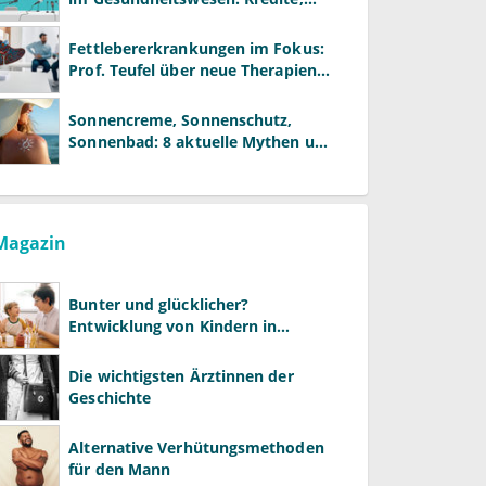
Reformen und neue Modelle
Fettlebererkrankungen im Fokus:
Prof. Teufel über neue Therapien
und die Rolle der Fachärzte
Sonnencreme, Sonnenschutz,
Sonnenbad: 8 aktuelle Mythen und
wie Sie Ihre Patienten richtig
aufklären können
Magazin
Bunter und glücklicher?
Entwicklung von Kindern in
LGBTQ+-Familien
Die wichtigsten Ärztinnen der
Geschichte
Alternative Verhütungsmethoden
für den Mann