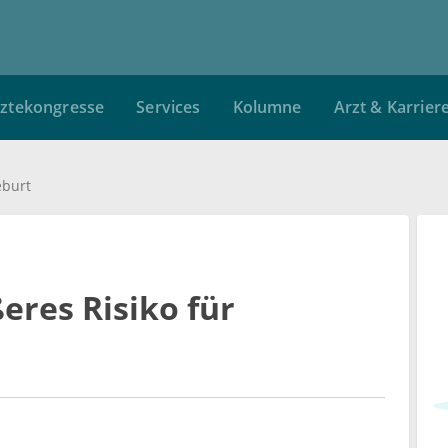
ztekongresse
Services
Kolumne
Arzt & Karrier
eburt
eres Risiko für