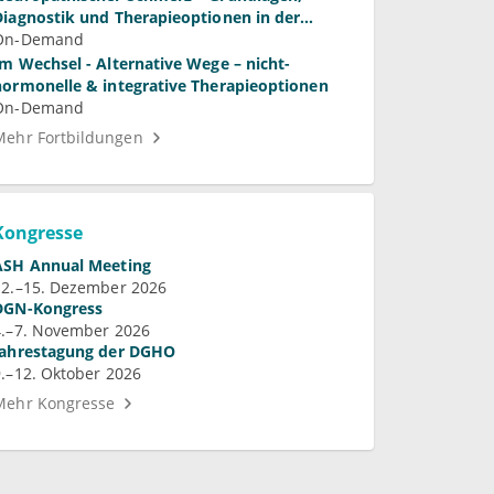
Diagnostik und Therapieoptionen in der
Praxis
On-Demand
Im Wechsel - Alternative Wege – nicht-
hormonelle & integrative Therapieoptionen
On-Demand
Mehr Fortbildungen
Kongresse
ASH Annual Meeting
12.–15. Dezember 2026
DGN-Kongress
4.–7. November 2026
Jahrestagung der DGHO
9.–12. Oktober 2026
Mehr Kongresse