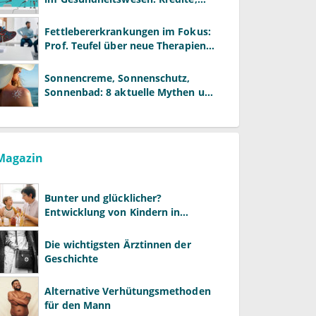
Reformen und neue Modelle
Fettlebererkrankungen im Fokus:
Prof. Teufel über neue Therapien
und die Rolle der Fachärzte
Sonnencreme, Sonnenschutz,
Sonnenbad: 8 aktuelle Mythen und
wie Sie Ihre Patienten richtig
aufklären können
Magazin
Bunter und glücklicher?
Entwicklung von Kindern in
LGBTQ+-Familien
Die wichtigsten Ärztinnen der
Geschichte
Alternative Verhütungsmethoden
für den Mann