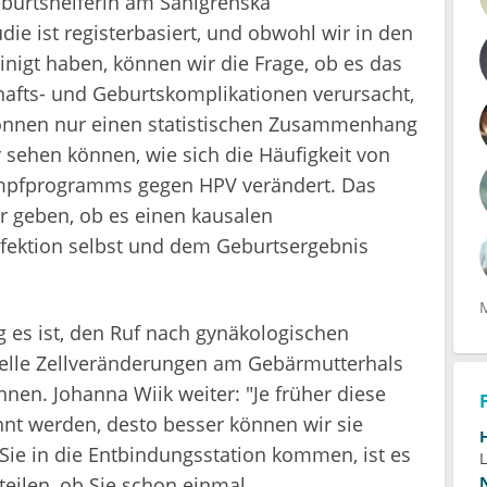
burtshelferin am Sahlgrenska
ie ist registerbasiert, und obwohl wir in den
nigt haben, können wir die Frage, ob es das
chafts- und Geburtskomplikationen verursacht,
können nur einen statistischen Zusammenhang
r sehen können, wie sich die Häufigkeit von
Impfprogramms gegen HPV verändert. Das
 geben, ob es einen kausalen
ektion selbst und dem Geburtsergebnis
 es ist, den Ruf nach gynäkologischen
uelle Zellveränderungen am Gebärmutterhals
nen. Johanna Wiik weiter: "Je früher diese
nt werden, desto besser können wir sie
ie in die Entbindungsstation kommen, ist es
eilen, ob Sie schon einmal