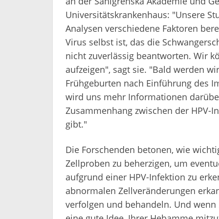
an der Sahlgrenska Akademie und Ge
Universitätskrankenhaus: "Unsere Stud
Analysen verschiedene Faktoren berei
Virus selbst ist, das die Schwangers
nicht zuverlässig beantworten. Wir 
aufzeigen", sagt sie. "Bald werden wi
Frühgeburten nach Einführung des 
wird uns mehr Informationen darüber
Zusammenhang zwischen der HPV-Inf
gibt."
Die Forschenden betonen, wie wichtig
Zellproben zu beherzigen, um event
aufgrund einer HPV-Infektion zu erken
abnormalen Zellveränderungen erkan
verfolgen und behandeln. Und wenn S
eine gute Idee, Ihrer Hebamme mitzut