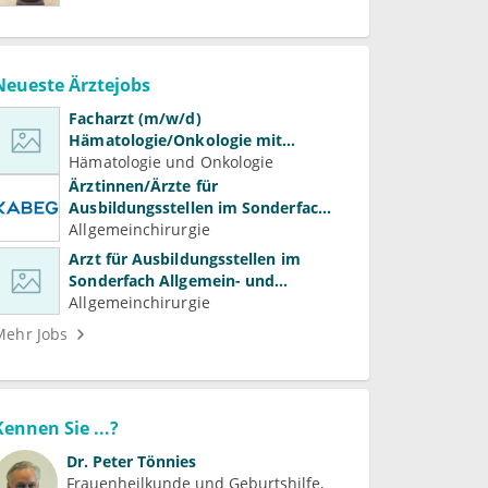
Neueste Ärztejobs
Facharzt (m/w/d)
Hämatologie/Onkologie mit
Beteiligung an Forschung und
Hämatologie und Onkologie
Lehre
Ärztinnen/Ärzte für
Ausbildungsstellen im Sonderfach
Allgemein- und Viszeralchirurgie
Allgemeinchirurgie
Arzt für Ausbildungsstellen im
Sonderfach Allgemein- und
Gefäßchirurgie (m/w/d)
Allgemeinchirurgie
Mehr Jobs
Kennen Sie ...?
Dr.
Peter Tönnies
Frauenheilkunde und Geburtshilfe