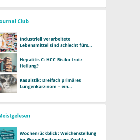
Journal Club
Industriell verarbeitete
Lebensmittel sind schlecht fürs
Gehirn
Hepatitis C: HCC-Risiko trotz
Heilung?
Kasuistik: Dreifach primäres
Lungenkarzinom – ein
ungewöhnlicher Fall
Meistgelesen
Wochenrückblick: Weichenstellung
im Gesundheitswesen: Kredite,