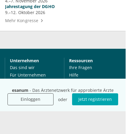
4.–7. November 2026
Jahrestagung der DGHO
9.–12. Oktober 2026
Mehr Kongresse
Unternehmen
Ressourcen
Das sind wir
Ihre Fragen
Für Unternehmen
Hilfe
Für Agenturen
Mediadaten
esanum
- Das Ärztenetzwerk für approbierte Ärzte
Presse
Einloggen
Jetzt registrieren
oder
Karriere
Jobs
International
Social Media