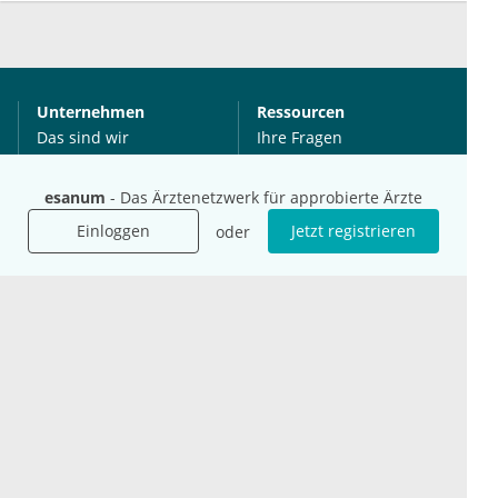
Unternehmen
Ressourcen
Das sind wir
Ihre Fragen
Für Unternehmen
Hilfe
Für Agenturen
esanum
- Das Ärztenetzwerk für approbierte Ärzte
Mediadaten
Einloggen
Jetzt registrieren
oder
Presse
Karriere
Jobs
International
Social Media
esanum.it
Youtube
esanum.com
Twitter
esanum.fr
LinkedIn
Facebook