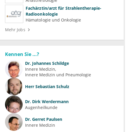
(Kardiologie, Nephrologie, Intensivmedizin)
Anästhesiologie
Fachärztin/arzt für Strahlentherapie-
Radioonkologie
Hämatologie und Onkologie
Mehr Jobs
Kennen Sie ...?
Dr.
Johannes Schildge
Innere Medizin
Innere Medizin und Pneumologie
Herr
Sebastian Schulz
Dr.
Dirk Werdermann
Augenheilkunde
Dr.
Gerret Paulsen
Innere Medizin