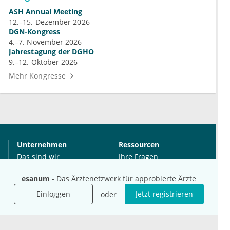
ASH Annual Meeting
12.–15. Dezember 2026
DGN-Kongress
4.–7. November 2026
Jahrestagung der DGHO
9.–12. Oktober 2026
Mehr Kongresse
Unternehmen
Ressourcen
Das sind wir
Ihre Fragen
Für Unternehmen
Hilfe
esanum
- Das Ärztenetzwerk für approbierte Ärzte
Für Agenturen
Einloggen
Jetzt registrieren
oder
Mediadaten
Presse
Karriere