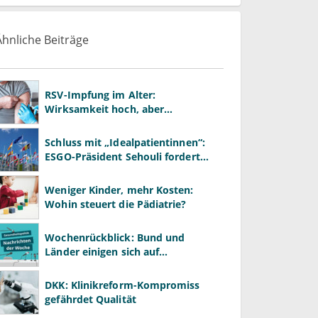
Ähnliche Beiträge
RSV-Impfung im Alter:
Wirksamkeit hoch, aber
Impfquote niedrig
Schluss mit „Idealpatientinnen“:
ESGO-Präsident Sehouli fordert
realistischere Studien
Weniger Kinder, mehr Kosten:
Wohin steuert die Pädiatrie?
Wochenrückblick: Bund und
Länder einigen sich auf
Kompromiss zur
Krankenhausreform
DKK: Klinikreform-Kompromiss
gefährdet Qualität