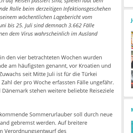
h auf Reisen passiert sind, spielen laut dem
ende Rolle beim derzeitigen Infektionsgeschehen
n seinem wöchentlichen Lagebericht vom
ni bis 25. Juli sind demnach 3.662 Fälle
enen dem Virus wahrscheinlich im Ausland
r in den vier betrachteten Wochen wurden
nde am häufigsten genannt, vor Kroatien und
wachs seit Mitte Juli ist für die Türkei
e Zahl der pro Woche erfassten Fälle ungefähr.
nd Dänemark stehen weitere beliebte Reiseziele
.
mkommende Sommerurlauber soll durch neue
land gebremst werden. Auf breitere
em Verordnungsentwurf des