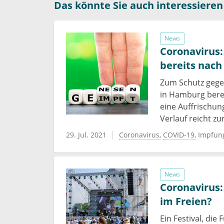
Das könnte Sie auch interessieren
News
Coronavirus:
bereits nac
Zum Schutz gege
in Hamburg bere
eine Auffrischu
Verlauf reicht zu
29. Jul. 2021
Coronavirus
COVID-19
Impfun
News
Coronavirus:
im Freien?
Ein Festival, di