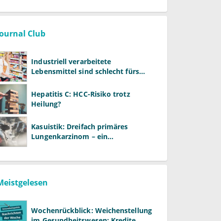
Journal Club
Industriell verarbeitete
Lebensmittel sind schlecht fürs
Gehirn
Hepatitis C: HCC-Risiko trotz
Heilung?
Kasuistik: Dreifach primäres
Lungenkarzinom – ein
ungewöhnlicher Fall
Meistgelesen
Wochenrückblick: Weichenstellung
im Gesundheitswesen: Kredite,