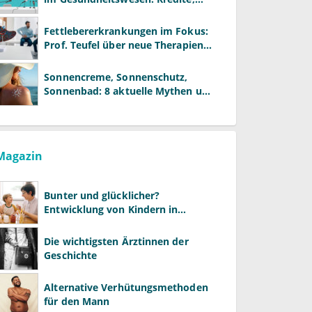
Reformen und neue Modelle
Fettlebererkrankungen im Fokus:
Prof. Teufel über neue Therapien
und die Rolle der Fachärzte
Sonnencreme, Sonnenschutz,
Sonnenbad: 8 aktuelle Mythen und
wie Sie Ihre Patienten richtig
aufklären können
Magazin
Bunter und glücklicher?
Entwicklung von Kindern in
LGBTQ+-Familien
Die wichtigsten Ärztinnen der
Geschichte
Alternative Verhütungsmethoden
für den Mann