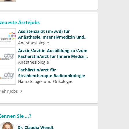
Neueste Ärztejobs
Assistenzarzt (m/w/d) für
Anästhesie, Intensivmedizin und
Schmerztherapie
Anästhesiologie
Ärztin/Arzt in Ausbildung zur/zum
Fachärztin/arzt für Innere Medizin
(Kardiologie, Nephrologie,
Anästhesiologie
Intensivmedizin)
Fachärztin/arzt für
Strahlentherapie-Radioonkologie
Hämatologie und Onkologie
Mehr Jobs
Kennen Sie ...?
Dr.
Claudia Wendt