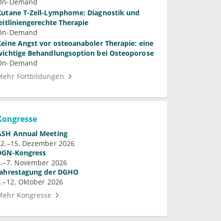
Glomerulopathie
On-Demand
Kutane T-Zell-Lymphome: Diagnostik und
leitliniengerechte Therapie
On-Demand
Keine Angst vor osteoanaboler Therapie: eine
wichtige Behandlungsoption bei Osteoporose
On-Demand
Mehr Fortbildungen
Kongresse
ASH Annual Meeting
12.–15. Dezember 2026
DGN-Kongress
4.–7. November 2026
Jahrestagung der DGHO
9.–12. Oktober 2026
Mehr Kongresse