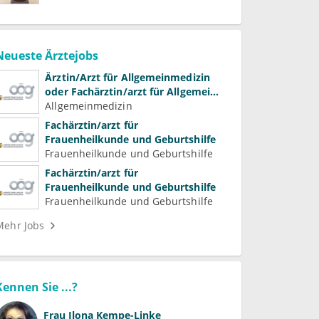
Neueste Ärztejobs
Ärztin/Arzt für Allgemeinmedizin
oder Fachärztin/arzt für Allgemein-
und Familienmedizin für
Allgemeinmedizin
Psychiatrie und
Fachärztin/arzt für
Psychotherapeutische Medizin
Frauenheilkunde und Geburtshilfe
Frauenheilkunde und Geburtshilfe
Fachärztin/arzt für
Frauenheilkunde und Geburtshilfe
Frauenheilkunde und Geburtshilfe
Mehr Jobs
Kennen Sie ...?
Frau
Ilona Kempe-Linke