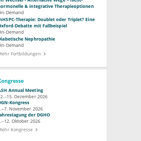
hormonelle & integrative Therapieoptionen
On-Demand
mHSPC-Therapie: Doublet oder Triplet? Eine
Oxford-Debatte mit Fallbeispiel
On-Demand
Diabetische Nephropathie
On-Demand
Mehr Fortbildungen
Kongresse
ASH Annual Meeting
12.–15. Dezember 2026
DGN-Kongress
4.–7. November 2026
Jahrestagung der DGHO
9.–12. Oktober 2026
Mehr Kongresse