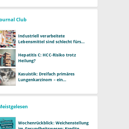
Journal Club
Industriell verarbeitete
Lebensmittel sind schlecht fürs
Gehirn
Hepatitis C: HCC-Risiko trotz
Heilung?
Kasuistik: Dreifach primäres
Lungenkarzinom – ein
ungewöhnlicher Fall
Meistgelesen
Wochenrückblick: Weichenstellung
im Gesundheitswesen: Kredite,