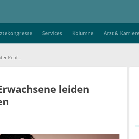
ztekongresse
Services
Kolumne
Arzt & Karrier
Immer mehr junge Erwachsene leiden unter Kopfschmerzen
Erwachsene leiden
en