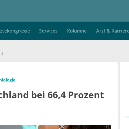
ztekongresse
Services
Kolumne
Arzt & Karrier
nt
miologie
hland bei 66,4 Prozent