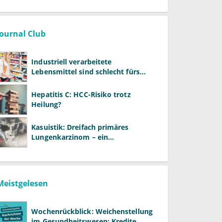
Journal Club
Industriell verarbeitete
Lebensmittel sind schlecht fürs
Gehirn
Hepatitis C: HCC-Risiko trotz
Heilung?
Kasuistik: Dreifach primäres
Lungenkarzinom – ein
ungewöhnlicher Fall
Meistgelesen
Wochenrückblick: Weichenstellung
im Gesundheitswesen: Kredite,