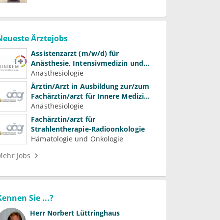
Neueste Ärztejobs
Assistenzarzt (m/w/d) für
Anästhesie, Intensivmedizin und
Schmerztherapie
Anästhesiologie
Ärztin/Arzt in Ausbildung zur/zum
Fachärztin/arzt für Innere Medizin
(Kardiologie, Nephrologie,
Anästhesiologie
Intensivmedizin)
Fachärztin/arzt für
Strahlentherapie-Radioonkologie
Hämatologie und Onkologie
Mehr Jobs
Kennen Sie ...?
Herr
Norbert Lüttringhaus