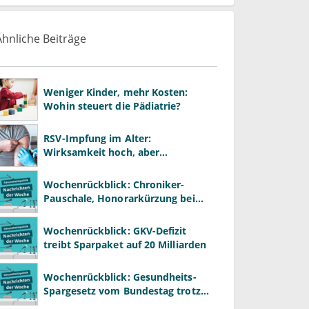
Ähnliche Beiträge
Weniger Kinder, mehr Kosten:
Wohin steuert die Pädiatrie?
RSV-Impfung im Alter:
Wirksamkeit hoch, aber
Impfquote niedrig
Wochenrückblick: Chroniker-
Pauschale, Honorarkürzung bei
Psychotherapie und GKV-Finanzen
Wochenrückblick: GKV-Defizit
treibt Sparpaket auf 20 Milliarden
Wochenrückblick: Gesundheits-
Spargesetz vom Bundestag trotz
massiver Kritik beschlossen