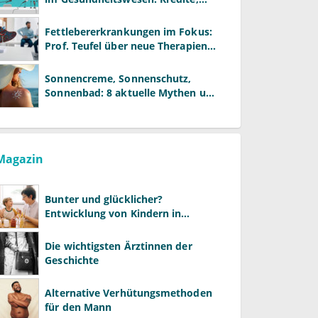
Reformen und neue Modelle
Fettlebererkrankungen im Fokus:
Prof. Teufel über neue Therapien
und die Rolle der Fachärzte
Sonnencreme, Sonnenschutz,
Sonnenbad: 8 aktuelle Mythen und
wie Sie Ihre Patienten richtig
aufklären können
Magazin
Bunter und glücklicher?
Entwicklung von Kindern in
LGBTQ+-Familien
Die wichtigsten Ärztinnen der
Geschichte
Alternative Verhütungsmethoden
für den Mann