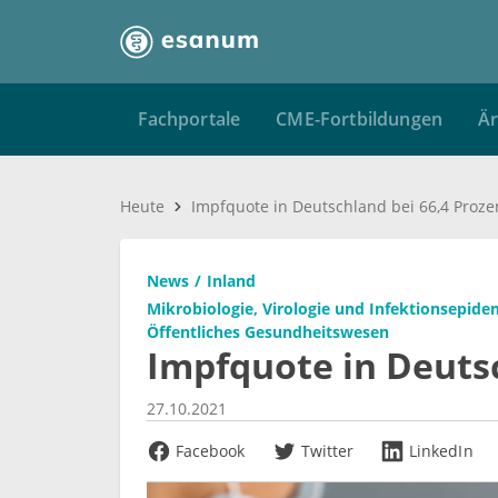
Fachportale
CME-Fortbildungen
Är
Heute
Impfquote in Deutschland bei 66,4 Proze
News
Inland
Mikrobiologie, Virologie und Infektionsepide
Öffentliches Gesundheitswesen
Impfquote in Deutsc
27.10.2021
Facebook
Twitter
LinkedIn