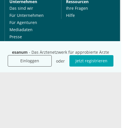
Unternehmen
Ressourcen
Das sind wir
Ihre Fragen
Für Unternehmen
Hilfe
Für Agenturen
Mediadaten
Presse
Karriere
Jobs
esanum
- Das Ärztenetzwerk für approbierte Ärzte
Einloggen
Jetzt registrieren
oder
International
Social Media
esanum.it
Youtube
esanum.com
Twitter
esanum.fr
LinkedIn
Facebook
Podcasts
Instagram
Kontakt
Datenschutz
AGB
Impressum
Cookie-Einstellung