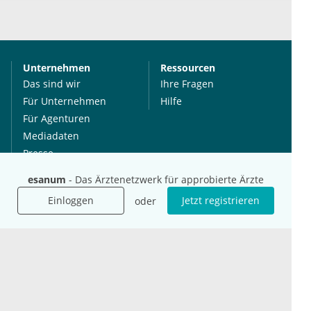
Unternehmen
Ressourcen
Das sind wir
Ihre Fragen
Für Unternehmen
Hilfe
Für Agenturen
Mediadaten
Presse
Karriere
esanum
- Das Ärztenetzwerk für approbierte Ärzte
Jobs
Einloggen
Jetzt registrieren
oder
International
Social Media
esanum.it
Youtube
esanum.com
Twitter
esanum.fr
LinkedIn
Facebook
Podcasts