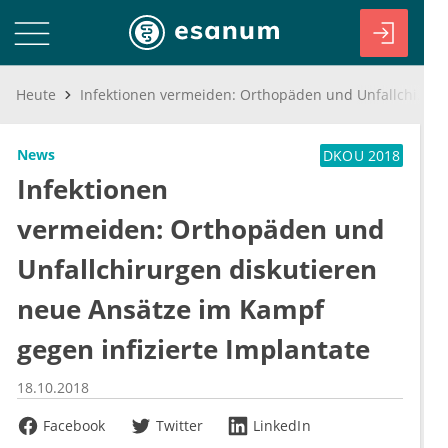
Heute
Infektionen vermeiden: Orthopäden und Unfallchirurgen diskutieren neue Ansätze im Kampf gegen infizierte Implantate
News
DKOU 2018
Infektionen
vermeiden: Orthopäden und
Unfallchirurgen diskutieren
neue Ansätze im Kampf
gegen infizierte Implantate
18.10.2018
Facebook
Twitter
LinkedIn