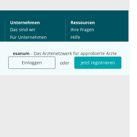
Unternehmen
Ressourcen
Das sind wir
Ihre Fragen
Für Unternehmen
Hilfe
Für Agenturen
Mediadaten
esanum
- Das Ärztenetzwerk für approbierte Ärzte
Presse
Einloggen
Jetzt registrieren
oder
Karriere
Jobs
International
Social Media
esanum.it
Youtube
esanum.com
Twitter
esanum.fr
LinkedIn
Facebook
Podcasts